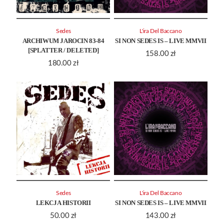
Sedes
L'ira Del Baccano
ARCHIWUM JAROCIN 83-84
SI NON SEDES IS – LIVE MMVII
[SPLATTER / DELETED]
158.00
zł
180.00
zł
Sedes
L'ira Del Baccano
LEKCJA HISTORII
SI NON SEDES IS – LIVE MMVII
50.00
zł
143.00
zł