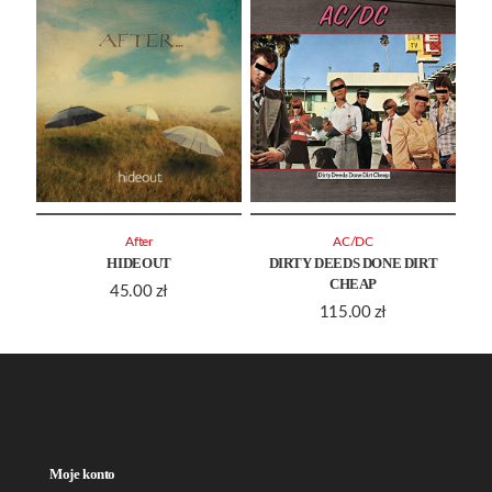
After
AC/DC
HIDEOUT
DIRTY DEEDS DONE DIRT
CHEAP
45.00
zł
115.00
zł
Moje konto