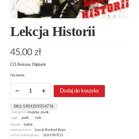
Lekcja Historii
45.00
zł
CD, Reissue, Digipack
Na stanie
ilość
Dodaj do koszyka
Lekcja
Historii
SKU:
5904259354776
kategorie:
muzyka
,
punk
tagi:
punk
rock
artysta:
Sedes
wydawnictwo:
Lou & Rocked Boys
numer katalogowy:
LOU 007CD