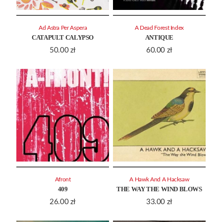
Ad Astra Per Aspera
A Dead Forest Index
CATAPULT CALYPSO
ANTIQUE
50.00
zł
60.00
zł
Afront
A Hawk And A Hacksaw
409
THE WAY THE WIND BLOWS
26.00
zł
33.00
zł