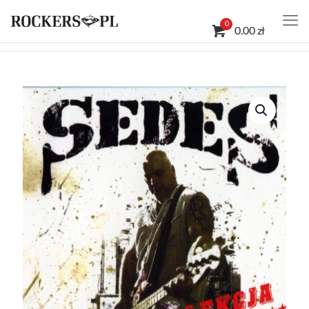
0
0.00 zł