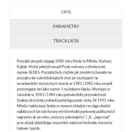
OPIS
PARAMETRY
TRACKLISTA
Początki zespołu sięgają 1980 roku Kiedy to Młody, Kucharz,
Kajtek i Kufel założyli zespół Punk rockowy o dźwięcznej
nazwie SEDES. Początki były ciężkie jak zwykle to bywało na
początku lat osiemdziesiątych choć po występach na
wrocławskim muzycznym starcie w 1981 i 1982 roku zespół
postrzegany był jako numer 1 na dolnym śląsku. Występy w
Jarocinie w 1983 i 1984 roku potwierdziły przynależność
Sedesu do ścisłej czołówki polskiego punk rocka. W 1991 roku
Młody reaktywuje Sedes w nowym składzie i w ciągu dwóch
najbliższych lat robi furorę wśród młodej punkowej publiczności
nagrywa rok po roku „wszyscy pokutujemy” i „K….jego mać”
przy okazji objeżdżając wszystkie większe festiwale, koncerty
halowe i spędy.