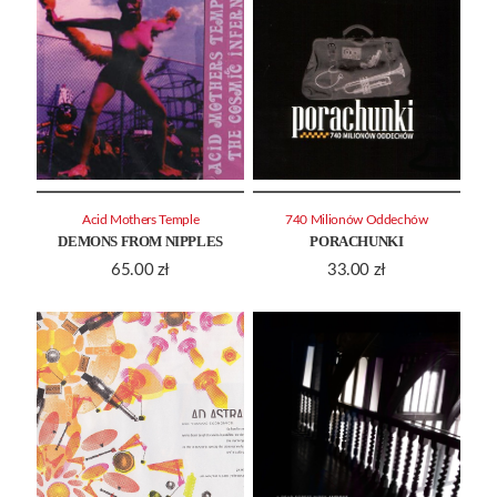
Acid Mothers Temple
740 Milionów Oddechów
DEMONS FROM NIPPLES
PORACHUNKI
65.00
zł
33.00
zł