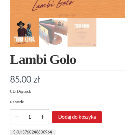
Lambi Golo
85.00
zł
CD, Digipack
Na stanie
ilość
Dodaj do koszyka
Lambi
Golo
SKU:
3760248830964