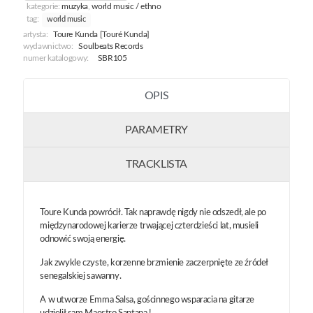
kategorie:
muzyka
,
world music / ethno
tag:
world music
artysta:
Toure Kunda [Touré Kunda]
wydawnictwo:
Soulbeats Records
numer katalogowy:
SBR105
OPIS
PARAMETRY
TRACKLISTA
Toure Kunda powrócił. Tak naprawdę nigdy nie odszedł, ale po
międzynarodowej karierze trwającej czterdzieści lat, musieli
odnowić swoją energię.
Jak zwykle czyste, korzenne brzmienie zaczerpnięte ze źródeł
senegalskiej sawanny.
A w utworze Emma Salsa, gościnnego wsparacia na gitarze