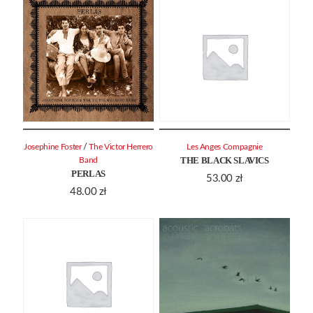
/
Josephine Foster
The Victor Herrero
Les Anges Compagnie
THE BLACK SLAVICS
Band
PERLAS
53.00
zł
48.00
zł