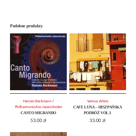
Podobne produkty
/
Hannes Beckmann
Various Artists
CAFE LUNA – HISZPAŃSKA
Philharmonisches Jazzorchester
CANTO MIGRANDO
PODRÓŻ VOL.1
53.00
zł
33.00
zł