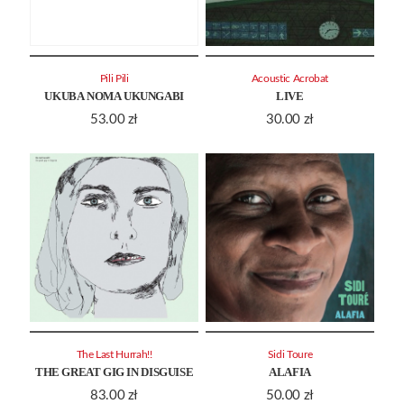
Pili Pili
Acoustic Acrobat
UKUBA NOMA UKUNGABI
LIVE
53.00
zł
30.00
zł
The Last Hurrah!!
Sidi Toure
THE GREAT GIG IN DISGUISE
ALAFIA
83.00
zł
50.00
zł