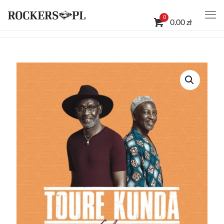
0
0.00 zł