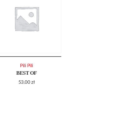
Pili Pili
BEST OF
53.00
zł