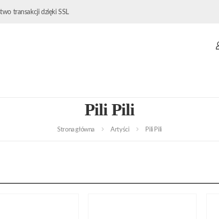
wo transakcji dzięki SSL
Pili Pili
Strona główna
Artyści
Pili Pili