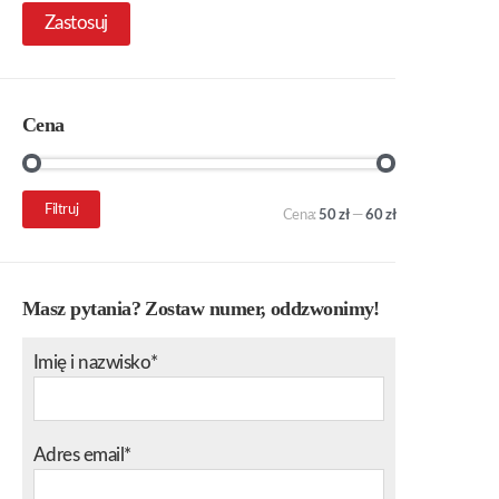
Zastosuj
Cena
Cena
Cena
Filtruj
Cena:
50 zł
—
60 zł
min.
maks.
Masz pytania? Zostaw numer, oddzwonimy!
Imię i nazwisko*
Adres email*