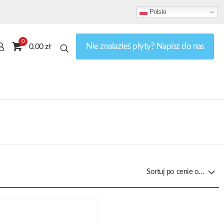
Polski
0
Nie znalazłeś płyty? Napisz do nas
0.00 zł