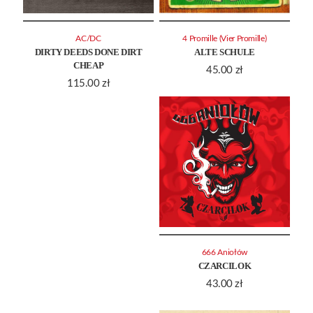
AC/DC
4 Promille (Vier Promille)
DIRTY DEEDS DONE DIRT
ALTE SCHULE
CHEAP
45.00
zł
115.00
zł
666 Aniołów
CZARCILOK
43.00
zł