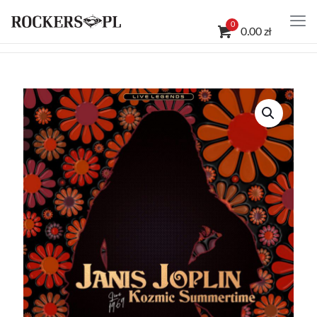
0
0.00 zł