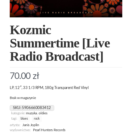
Kozmic
Summertime [Live
Radio Broadcast]
70.00
zł
LP, 12″, 33 1/3 RPM, 180g Transparent Red Vinyl
Brak w magazynie
SKU:
5906660083412
kategorie:
muzyka
,
oldies
tagi:
blues
rock
artysta:
Janis Joplin
wydawnictwo:
Pearl Hunters Records