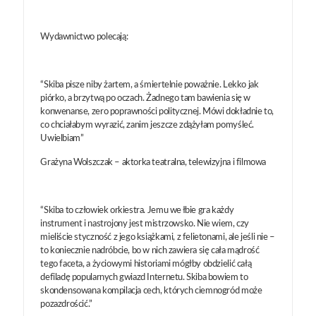
Wydawnictwo polecają:
“Skiba pisze niby żartem, a śmiertelnie poważnie. Lekko jak
piórko, a brzytwą po oczach. Żadnego tam bawienia się w
konwenanse, zero poprawności politycznej. Mówi dokładnie to,
co chciałabym wyrazić, zanim jeszcze zdążyłam pomyśleć.
Uwielbiam”
Grażyna Wolszczak – aktorka teatralna, telewizyjna i filmowa
“Skiba to człowiek orkiestra. Jemu we łbie gra każdy
instrument i nastrojony jest mistrzowsko. Nie wiem, czy
mieliście styczność z jego książkami, z felietonami, ale jeśli nie –
to koniecznie nadróbcie, bo w nich zawiera się cała mądrość
tego faceta, a życiowymi historiami mógłby obdzielić całą
defiladę popularnych gwiazd Internetu. Skiba bowiem to
skondensowana kompilacja cech, których ciemnogród może
pozazdrościć.”