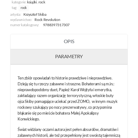
kategorie:
książki
,
rock
tag:
rock
artysta:
Krzysztof Skiba
wydawnictwo:
Rock Revolution
numer katalogowy:
9788397317307
OPIS
PARAMETRY
Ten zbiór opowiadań to historie prawdziwe i nieprawdziwe.
Dzieją się tu rzeczy zabawne i straszne. Bohaterami są m.in.:
nieprawdopodobny duet, Papież Karol Wojtyła i emerytka,
zakładający razem organizację terrorystyczną, włoskie buty
ojca Skiby pomagające uciekać przed ZOMO, w innym muzyk
rockowy szukający po nocy prezerwatywy, co przypomina
błąkanie się po mieście bohatera Małej Apokalipsy
Konwickiego.
Świat widziany oczami autora jest pełen absurdów, dramatów i
zabawnych historii, ale też przepełniony jest swoistą tajemniczą