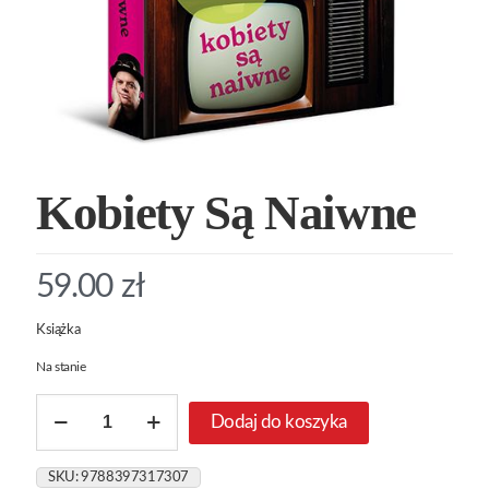
Kobiety Są Naiwne
59.00
zł
Książka
Na stanie
ilość
Dodaj do koszyka
Kobiety
Są
Naiwne
SKU:
9788397317307