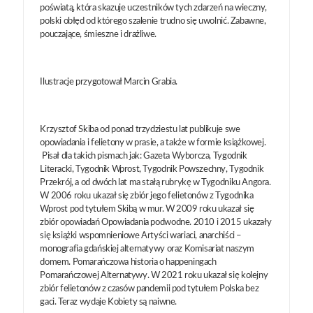
poświatą, która skazuje uczestników tych zdarzeń na wieczny,
polski obłęd od którego szalenie trudno się uwolnić. Zabawne,
pouczające, śmieszne i drażliwe.
Ilustracje przygotował Marcin Grabia.
Krzysztof Skiba od ponad trzydziestu lat publikuje swe
opowiadania i felietony w prasie, a także w formie książkowej.
Pisał dla takich pismach jak: Gazeta Wyborcza, Tygodnik
Literacki, Tygodnik Wprost, Tygodnik Powszechny, Tygodnik
Przekrój, a od dwóch lat ma stałą rubrykę w Tygodniku Angora.
W 2006 roku ukazał się zbiór jego felietonów z Tygodnika
Wprost pod tytułem Skibą w mur. W 2009 roku ukazał się
zbiór opowiadań Opowiadania podwodne. 2010 i 2015 ukazały
się książki wspomnieniowe Artyści wariaci, anarchiści –
monografia gdańskiej alternatywy oraz Komisariat naszym
domem. Pomarańczowa historia o happeningach
Pomarańczowej Alternatywy. W 2021 roku ukazał się kolejny
zbiór felietonów z czasów pandemii pod tytułem Polska bez
gaci. Teraz wydaje Kobiety są naiwne.