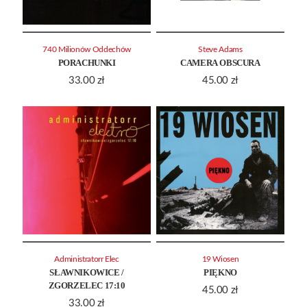
740 Milionów Oddechów
Steve Adams
PORACHUNKI
CAMERA OBSCURA
33.00
zł
45.00
zł
Administratorr Elec
19 Wiosen
SŁAWNIKOWICE /
PIĘKNO
ZGORZELEC 17:10
45.00
zł
33.00
zł