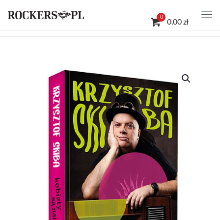
0
0.00 zł