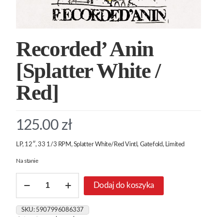
Recorded’ Anin
[Splatter White /
Red]
125.00
zł
LP, 12″, 33 1/3 RPM, Splatter White/Red Vintl, Gatefold, Limited
Na stanie
ilość
Dodaj do koszyka
Recorded’
Anin
[Splatter
SKU:
5907996086337
White