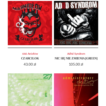
666 Aniołów
Adhd Syndrom
CZARCILOK
NIC SIĘ NIE ZMIENIA [GREEN]
43.00
zł
105.00
zł