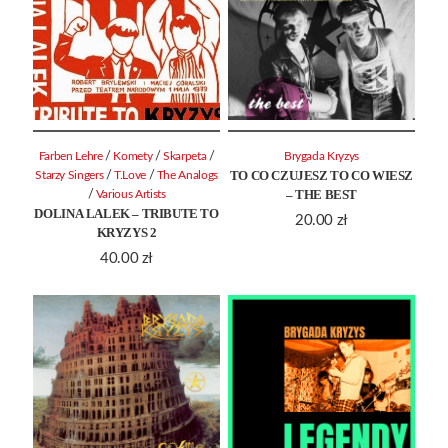
/
/
/
Farben Lehre
Komety
Skarpeta
Brygada Kryzys
TO CO CZUJESZ TO CO WIESZ
/
/
Starzy Singers
T.Love
The Analogs
– THE BEST
/
Various Artists
DOLINA LALEK – TRIBUTE TO
20.00
zł
KRYZYS 2
40.00
zł