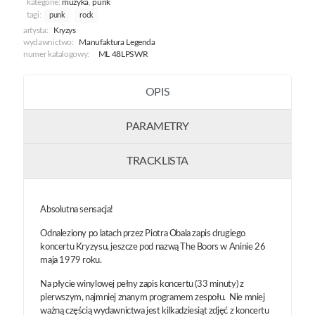
kategorie:
muzyka
,
punk
/
tagi:
punk
rock
Red]
artysta:
Kryzys
wydawnictwo:
Manufaktura Legenda
numer katalogowy:
ML 48LPSWR
OPIS
PARAMETRY
TRACKLISTA
Absolutna sensacja!
Odnaleziony po latach przez Piotra Obala zapis drugiego
koncertu Kryzysu, jeszcze pod nazwą The Boors w Aninie 26
maja 1979 roku.
Na płycie winylowej pełny zapis koncertu (33 minuty) z
pierwszym, najmniej znanym programem zespołu. Nie mniej
ważną częścią wydawnictwa jest kilkadziesiąt zdjęć z koncertu