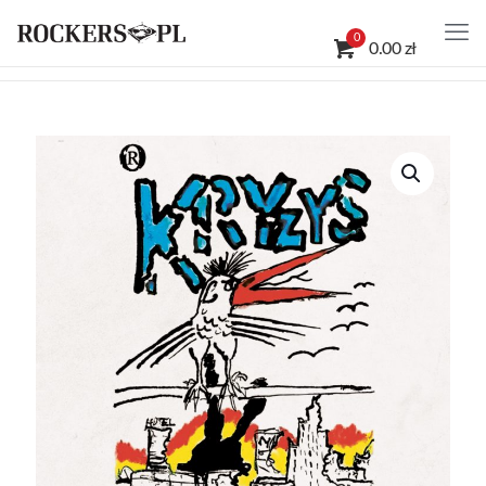
0
0.00 zł