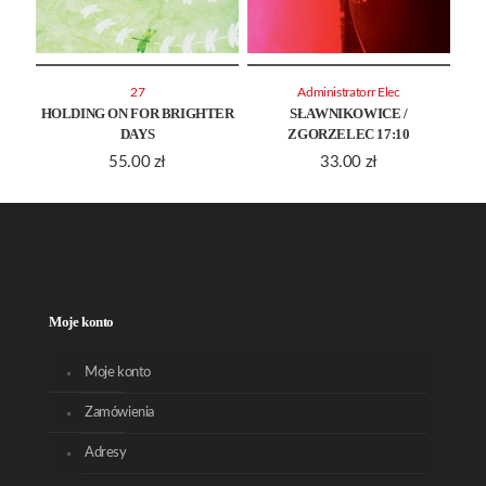
27
Administratorr Elec
HOLDING ON FOR BRIGHTER
SŁAWNIKOWICE /
DAYS
ZGORZELEC 17:10
55.00
zł
33.00
zł
Moje konto
Moje konto
Zamówienia
Adresy