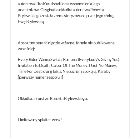
autorstwa Iliko Kurulishvili oraz wspomnienia jego
uczestników. Oryginalna okładka autorstwa Roberta
Brylewskiego została zremasteryzowana przez jego córkę,
Ewę Brylewską.
Absolutne perełki nigdzie w żadnej formie nie publikowane
wcześniej:
Every Rider Wanna Switch, Ramona, (Everybody’s Giving You)
Invitation To Death, Colour Of The Money, I Got No Money,
Time For Destroying (a.k.a. Nie zaznam spokoju), Karaiby
[pierwszy numer zespołu!!]
Okładka autorstwa Roberta Brylewskiego.
Limitowany splatter wosk!