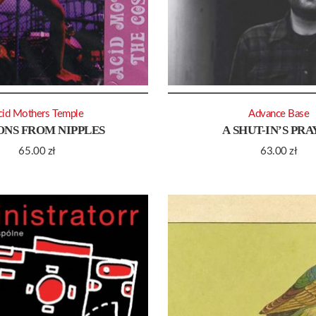
cid Mothers Temple
Advance Base
NS FROM NIPPLES
A SHUT-IN’S PR
65.00
zł
63.00
zł