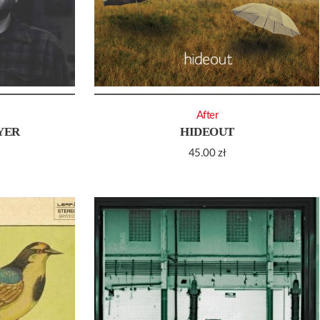
After
AYER
HIDEOUT
45.00
zł