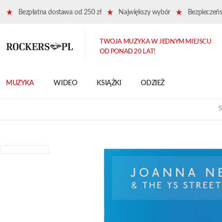
Bezpłatna dostawa od 250 zł
Największy wybór
Bezpieczeńst
TWOJA MUZYKA W JEDNYM MIEJSCU
OD PONAD 20 LAT!
MUZYKA
WIDEO
KSIĄŻKI
ODZIEŻ
S