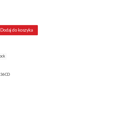
Dodaj do koszyka
ock
336CD