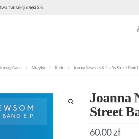
wo transakcji dzięki SSL
trona główna
Muzyka
Rock
Joanna Newsom & The Ys Street Band 
Joanna 
Street B
60.00
zł