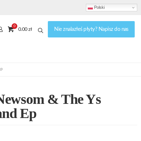
Polski
0
Nie znalazłeś płyty? Napisz do nas
0.00 zł
Ep
Newsom & The Ys
and Ep