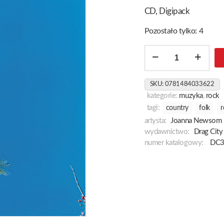
CD, Digipack
Pozostało tylko: 4
ilość
Joanna
Newsom
SKU:
0781484033622
&
kategorie:
muzyka
,
rock
The
tagi:
country
folk
r
Ys
artysta:
Joanna Newsom
Street
wydawnictwo:
Drag City
Band
numer katalogowy:
DC
Ep