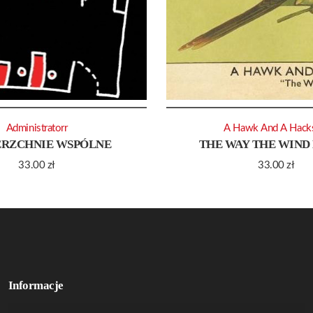
Administratorr
A Hawk And A Hack
RZCHNIE WSPÓLNE
THE WAY THE WIND
33.00
zł
33.00
zł
Informacje