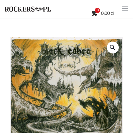
0
0.00 zł