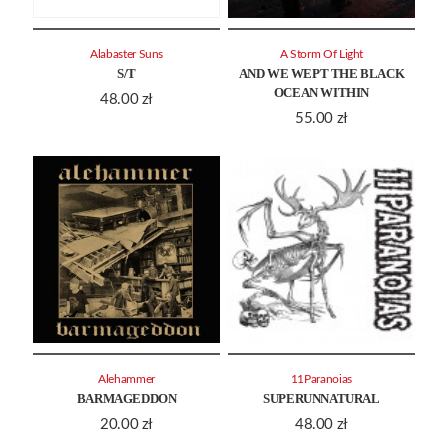
Alabaster Suns
A Storm Of Light
S/T
AND WE WEPT THE BLACK
OCEAN WITHIN
48.00
zł
55.00
zł
Alehammer
11Paranoias
BARMAGEDDON
SUPERUNNATURAL
20.00
zł
48.00
zł