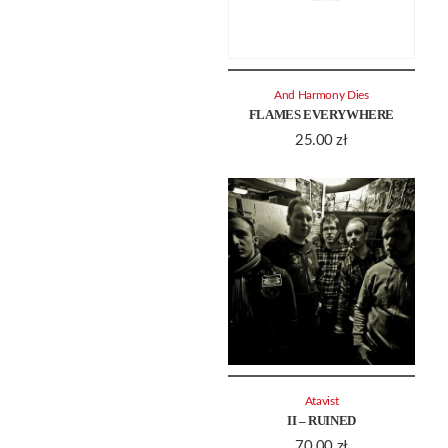
And Harmony Dies
FLAMES EVERYWHERE
25.00
zł
Atavist
II – RUINED
70.00
zł