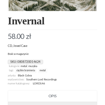
Invernal
58.00
zł
CD, Jewel Case
Brak w magazynie
SKU:
0808720014624
kategorie:
metal
,
muzyka
tagi:
ciężkie brzmienia
metal
artysta:
Black Cobra
wydawnictwo:
Southern Lord Recordings
numer katalogowy:
LORD146
OPIS