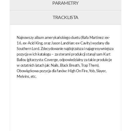
PARAMETRY
TRACKLISTA
Najnowszy album amerykańskiego duetu (Rafa Martinez: ex-
16, ex-Acid King, oraz Jason Landrian: ex-Cavity) wydany dla
Southern Lord. Zdecydowanie najdojrzalsza i najagresywniejsza
pozycja w ich katalogu – za sterami produkcji stanął sam Kurt
Ballou (gitarzysta :Coverge, odpowiedzialny za takie produkcje
w ostatnich latach jak: Nails, Black Breath, Trap Them).
Obowiązkowa pozycja dla fanów: High On Fire, Yob, Slayer,
Melvins, etc.