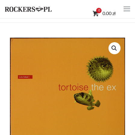
0
0.00 zł