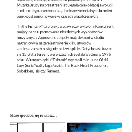
Muzyka grupy na przestrzeni lat ulegała daleko idącej ewolucji
– od prostego anarchopunka, do eksperymentalnych brzmień
punk/post punk/no wave w czasach współczesnych.
"In the Fishtank" to projekt wydawniczy wytwórni Konkurrent
mający na celu promowanie niezależnych wykonawców
muzycznych. Zaproszone zespoły mają dwa dni w studiu
nagraniowym na zarejestrowanie kilku utworów
zamieszczanych następnie na tzw. splicie. Dotychczas ukazało
się 15 płyt z tej serii, pierwsza z nich została wydana w 1996
roku. W ramach cyklu "Fishtank" wystąpili m.in. June Of 44,
Low, Sonic Youth, Jaga Jazzist, The Black Heart Procession,
Solbakken, Isis czy Fennesz.
Może spodoba się również…