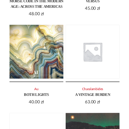
MORSE CODE IN THE MODERN
VERSUS
AGE: ACROSS THE AMERICAS
45.00
zł
48.00
zł
Au
Charalambides
BOTH LIGHTS
A VINTAGE BURDEN
40.00
zł
63.00
zł