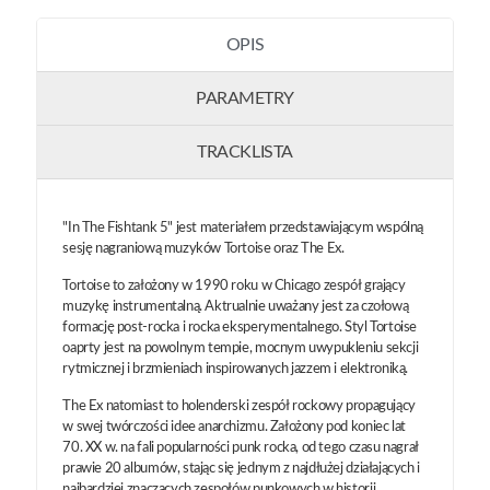
OPIS
PARAMETRY
TRACKLISTA
"In The Fishtank 5" jest materiałem przedstawiającym wspólną
sesję nagraniową muzyków Tortoise oraz The Ex.
Tortoise to założony w 1990 roku w Chicago zespół grający
muzykę instrumentalną. Aktrualnie uważany jest za czołową
formację post-rocka i rocka eksperymentalnego. Styl Tortoise
oaprty jest na powolnym tempie, mocnym uwypukleniu sekcji
rytmicznej i brzmieniach inspirowanych jazzem i elektroniką.
The Ex natomiast to holenderski zespół rockowy propagujący
w swej twórczości idee anarchizmu. Założony pod koniec lat
70. XX w. na fali popularności punk rocka, od tego czasu nagrał
prawie 20 albumów, stając się jednym z najdłużej działających i
najbardziej znaczących zespołów punkowych w historii.