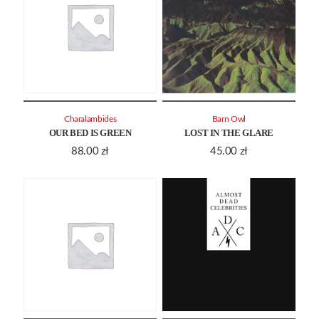
Charalambides
Barn Owl
OUR BED IS GREEN
LOST IN THE GLARE
88.00
zł
45.00
zł