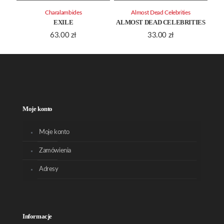
Charalambides
Almost Dead Celebrities
EXILE
ALMOST DEAD CELEBRITIES
63.00
zł
33.00
zł
Moje konto
Moje konto
Zamówienia
Adresy
Informacje