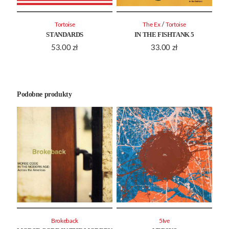
/
Tortoise
The Ex
Tortoise
STANDARDS
IN THE FISHTANK 5
53.00
zł
33.00
zł
Podobne produkty
Brokeback
5Ive