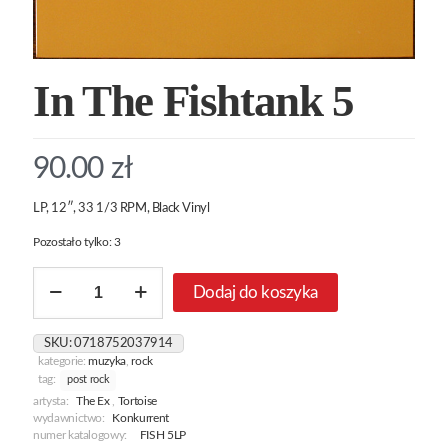
In The Fishtank 5
90.00
zł
LP, 12″, 33 1/3 RPM, Black Vinyl
Pozostało tylko: 3
ilość
Dodaj do koszyka
In
The
Fishtank
SKU:
0718752037914
5
kategorie:
muzyka
,
rock
tag:
post rock
artysta:
The Ex
,
Tortoise
wydawnictwo:
Konkurrent
numer katalogowy:
FISH 5LP