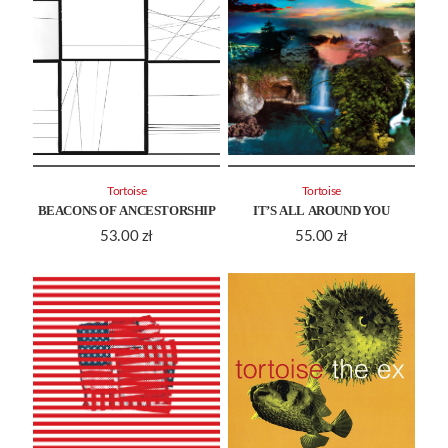
Tortoise
Tortoise
BEACONS OF ANCESTORSHIP
IT’S ALL AROUND YOU
53.00
zł
55.00
zł