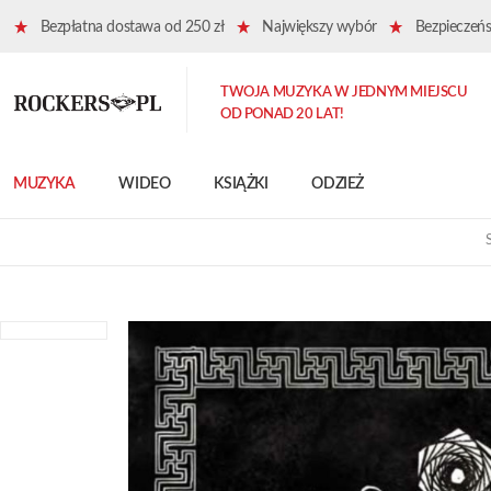
Bezpłatna dostawa od 250 zł
Największy wybór
Bezpieczeńst
TWOJA MUZYKA W JEDNYM MIEJSCU
OD PONAD 20 LAT!
MUZYKA
WIDEO
KSIĄŻKI
ODZIEŻ