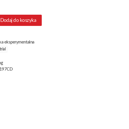
Dodaj do koszyka
a eksperymentalna
rial
ng
197CD