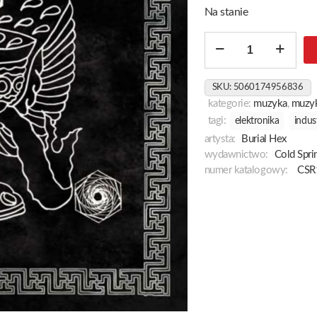
Na stanie
ilość
In
Psychic
SKU:
5060174956836
Defense
kategorie:
muzyka
,
muzyk
tagi:
elektronika
indust
artysta:
Burial Hex
wydawnictwo:
Cold Spri
numer katalogowy:
CSR