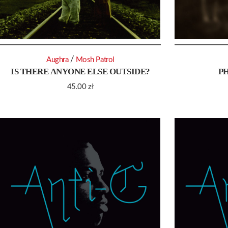
/
Aughra
Mosh Patrol
IS THERE ANYONE ELSE OUTSIDE?
P
45.00
zł