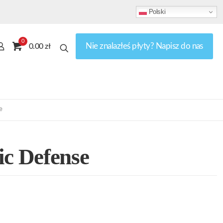
Polski
0
Nie znalazłeś płyty? Napisz do nas
0.00 zł
e
ic Defense