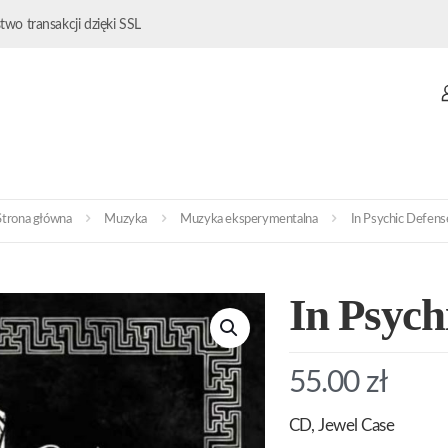
wo transakcji dzięki SSL
Strona główna
Muzyka
Muzyka eksperymentalna
In Psychic Defens
In Psych
55.00
zł
CD, Jewel Case