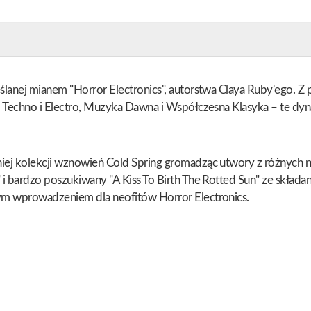
reślanej mianem "Horror Electronics", autorstwa Claya Ruby'ego.
al, Techno i Electro, Muzyka Dawna i Współczesna Klasyka – te dy
dniej kolekcji wznowień Cold Spring gromadząc utwory z różnych 
er" i bardzo poszukiwany "A Kiss To Birth The Rotted Sun" ze s
lnym wprowadzeniem dla neofitów Horror Electronics.