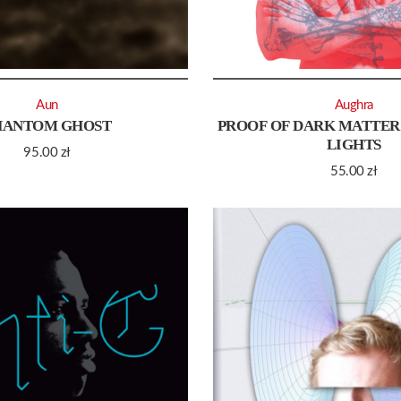
Aun
Aughra
HANTOM GHOST
PROOF OF DARK MATTER 
LIGHTS
95.00
zł
55.00
zł