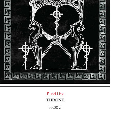
Burial Hex
THRONE
55.00
zł