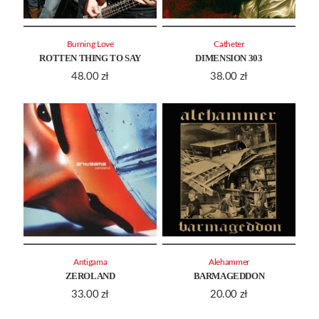
Burning Love
Catheter
ROTTEN THING TO SAY
DIMENSION 303
48.00
zł
38.00
zł
Antigama
Alehammer
ZEROLAND
BARMAGEDDON
33.00
zł
20.00
zł