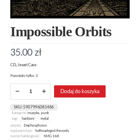
Impossible Orbits
35.00
zł
CD, Jewel Case
Pozostało tylko: 3
ilość
Dodaj do koszyka
Impossible
Orbits
SKU:
5907996081486
kategorie:
muzyka
,
punk
tagi:
hardcore
metal
artysta:
Dephosphorus
wydawnictwo:
Selfmadegod Records
numer katalogowy:
SMG 168