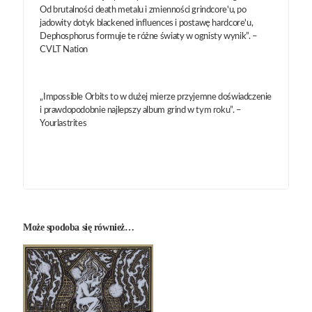
Od brutalności death metalu i zmienności grindcore'u, po
jadowity dotyk blackened influences i postawę hardcore'u,
Dephosphorus formuje te różne światy w ognisty wynik”. –
CVLT Nation
„Impossible Orbits to w dużej mierze przyjemne doświadczenie
i prawdopodobnie najlepszy album grind w tym roku”. –
Yourlastrites
Może spodoba się również…