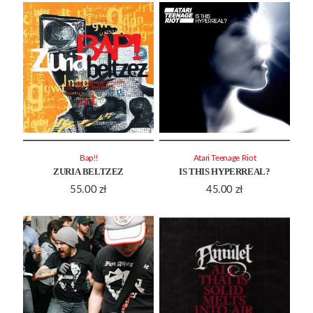
Bap!!
Atari Teenage Riot
ZURIA BELTZEZ
IS THIS HYPERREAL?
55.00
zł
45.00
zł