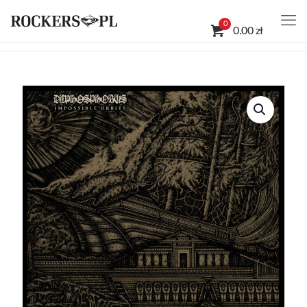
0
0.00 zł