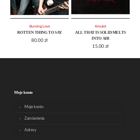
Burning Love
Amulet
ROTTEN THING TO SAY
ALL THAT IS SOLID MELTS
INTO AIR
80.00
zł
15.00
zł
Moje konto
Moje konto
Zamówienia
Adresy