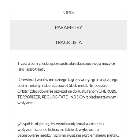
OPIS
PARAMETRY
TRACKLISTA
Trzeci album greckiego zespołu określającego swoją muzykę
jako "astrogrind".
Dziewięć utworów mrocznego i agresywnego grania łączącego
death metal, grindcore, a nawet black metal. "Impossible
Orbits" zdecydowanie przypadnie do gustu fanom CHERUBS,
TERRORIZER, REGURGITATE, INSISION z blackmetalowymi
wpływami.
„Zespół istnieje między wymiarami; tematycznie z ich
wpływami science fiction, ale także dźwiękowo. To
balansowanie między różnymi światami ekstremalnego metalu.