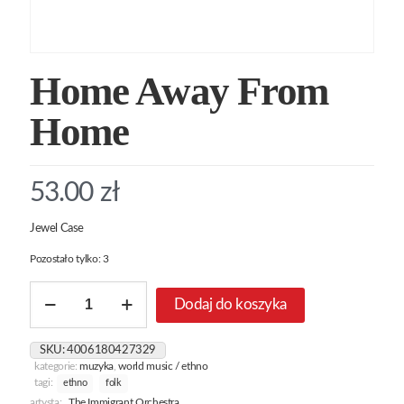
Home Away From
Home
53.00
zł
Jewel Case
Pozostało tylko: 3
ilość
Dodaj do koszyka
Home
Away
From
SKU:
4006180427329
Home
kategorie:
muzyka
,
world music / ethno
tagi:
ethno
folk
artysta:
The Immigrant Orchestra