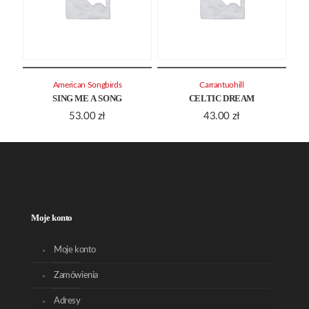
American Songbirds
Carrantuohill
SING ME A SONG
CELTIC DREAM
53.00
zł
43.00
zł
Moje konto
Moje konto
Zamówienia
Adresy