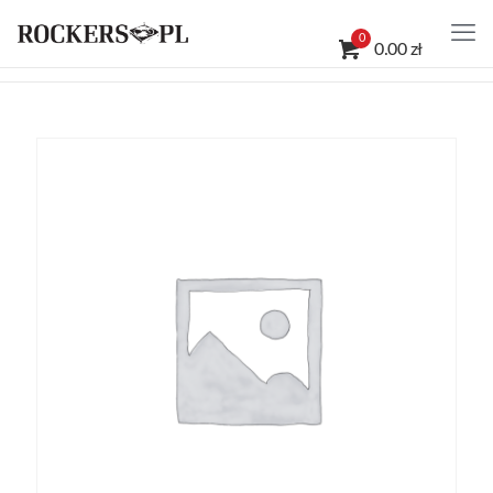
0
0.00 zł