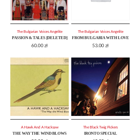
The Bulgarian Voices Angelite
The Bulgarian Voices Angelite
PASSION & TALES [DELETED]
FROM BULGARIA WITH LOVE
60.00
zł
53.00
zł
A Hawk And A Hacksaw
The Black Twig Pickers
THE WAY THE WIND BLOWS
IRONTO SPECIAL