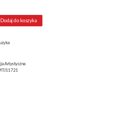
Dodaj do koszyka
uzyka
ja Artystyczna
TJ11721