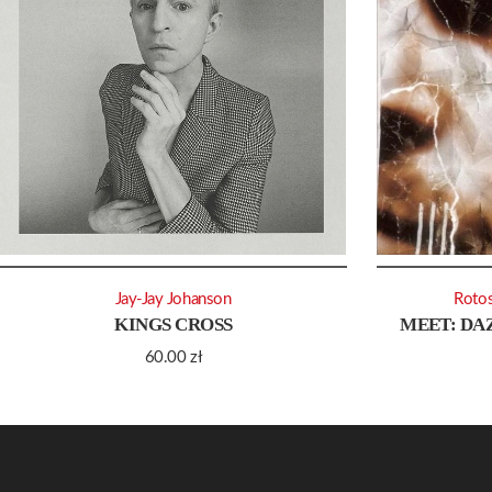
Jay-Jay Johanson
Roto
KINGS CROSS
MEET: DA
60.00
zł