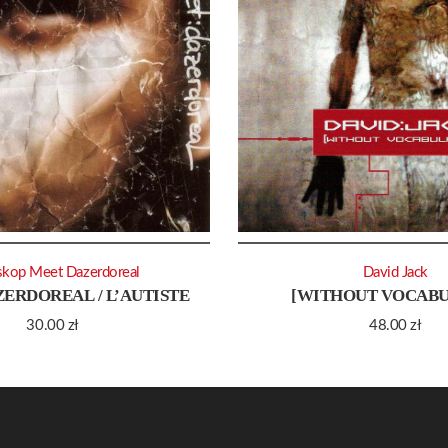
skop Meet Dazerdoreal
David Jack
ZERDOREAL / L’AUTISTE
[WITHOUT VOCABU
30.00
zł
48.00
zł