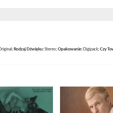
riginal;
Rodzaj Dźwięku:
Stereo;
Opakowanie:
Digipack;
Czy To