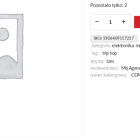
Pozostało tylko: 2
ilość
Hello
Wasteland
SKU:
5906409117217
kategorie:
elektronika
,
m
tag:
trip hop
artysta:
Izes
wydawnictwo:
Mtj Agenc
numer katalogowy:
CDM