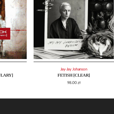
Jay-Jay Johanson
LARY]
FETISH [CLEAR]
98.00
zł