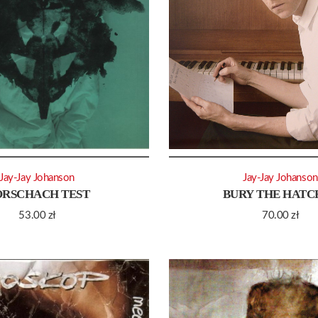
Jay-Jay Johanson
Jay-Jay Johanso
ORSCHACH TEST
BURY THE HATC
53.00
zł
70.00
zł