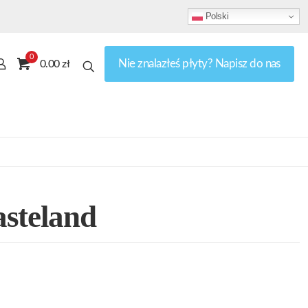
Polski
0
Nie znalazłeś płyty? Napisz do nas
0.00 zł
steland