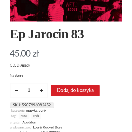
Ep Jarocin 83
45.00
zł
CD, Digipack
Na stanie
ilość
Dodaj do koszyka
Ep
Jarocin
83
SKU:
5907996082452
kategorie:
muzyka
,
punk
tagi:
punk
rock
artysta:
Abaddon
wydawnictwo:
Lou & Rocked Boys