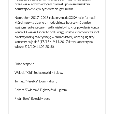
przez wiele lat było wzorem dla wielu pokoleń muzyków
poruszających się w tych właśnie gatunkach.
Na przełom 2017 i 2018 roku przypada XXXV lecie formacji
której muzyka dla wielu młodych ludzi była czymś bardzo
ważnym i autentycznym a dla wielu był to głos pokolenia końca
końca XX wieku. Biorąc to pod uwagę udało się namówić zespół
na okazjonalną reaktywację w ramach której odbędą się trzy
koncerty na jesień (17/18/19.11.2017) i trzy koncerty na
wiosnę (09/10/11.02.2018).
Skład zespołu:
Waldek "Kiki" Jędyczowski – śpiew,
Tomasz "Perełka" Dorn – drum,
Robert "Zwierzak" Dębczyński – gitara.
Piotr "Bolo" Bolecki – bass