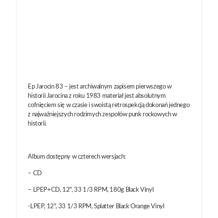
Ep Jarocin 83 – jest archiwalnym zapisem pierwszego w
historii Jarocina z roku 1983 materiał jest absolutnym
cofnięciem się w czasie i swoistą retrospekcją dokonań jednego
z najważniejszych rodzimych zespołów punk rockowych w
historii.
Album dostępny w czterech wersjach:
– CD
– LPEP+CD, 12", 33 1/3 RPM, 180g Black Vinyl
-LPEP, 12", 33 1/3 RPM, Splatter Black Orange Vinyl