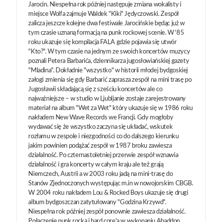
Jarocin. Niespełna rok później następuje zmiana wokalisty i
miejsce Wolfa zajmuje Waldek "Kiki" Jędyczowski. Zespół
zalicza jeszcze kolejne dwa festiwale Jarocińskie będąc już w
tym czasie uznaną formacją na punk rockowej scenie. W '85
roku ukazuje się kompilacja FALA gdzie pojawia się utwór
"Kto?". W tym czasie na jednym ze swoich koncertów muzycy
poznali Petera Barbarića, dziennikarza jugosłowiańskiej gazety
"Mladina". Dokładnie "wszystko" w historii młodej bydgoskiej
załogi zmienia się gdy Barbarić zaprasza zespół na mini trasę po
Jugosławii składającą się z sześciu koncertów ale co
najważniejsze – w studio w Ljubljanie zostaje zarejestrowany
materiał na album "Wet za Wet" który ukazuje się w 1986 roku
nakładem New Wave Records we Francji. Gdy mogłoby
wydawać się że wszystko zaczyna się układać, wskutek
rozłamu w zespole i niezgodności co do dalszego kierunku
jakim powinien podążać zespół w 1987 broku zawiesza
działalność. Po czternastoletniej przerwie zespół wznawia
działalność i gra koncerty w całym kraju ale też grają
Niemczech, Austrii a w 2003 roku jadą na mini-trasę do
Stanów Zjednoczonych występując m.in w nowojorskim CBGB.
W 2004 roku nakładem Lou & Rocked Boys ukazuje się drugi
album bydgoszczan zatytułowany "Godzina Krzywd".
Niespełna rok później zespół ponownie zawiesza działalność.
Połączenie punk rocka i hard core'a w wykonaniu Abaddon