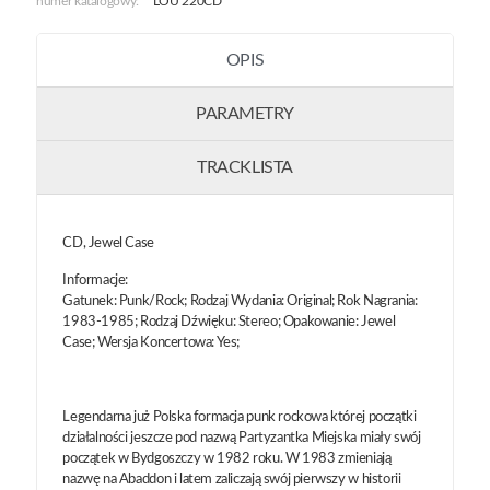
numer katalogowy:
LOU 220CD
OPIS
PARAMETRY
TRACKLISTA
CD, Jewel Case
Informacje:
Gatunek: Punk/Rock; Rodzaj Wydania: Original; Rok Nagrania:
1983-1985; Rodzaj Dźwięku: Stereo; Opakowanie: Jewel
Case; Wersja Koncertowa: Yes;
Legendarna już Polska formacja punk rockowa której początki
działalności jeszcze pod nazwą Partyzantka Miejska miały swój
początek w Bydgoszczy w 1982 roku. W 1983 zmieniają
nazwę na Abaddon i latem zaliczają swój pierwszy w historii