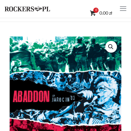
0
0.00 zł