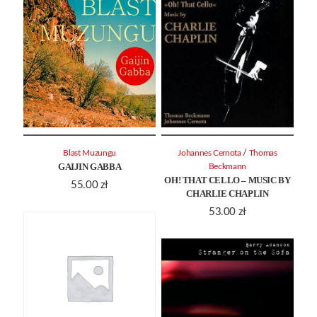
/
Blast Muzungu
Johannes Cernota
Thomas
GAIJIN GABBA
Beckmann
OH! THAT CELLO – MUSIC BY
55.00
zł
CHARLIE CHAPLIN
53.00
zł