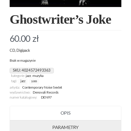
Ghostwriter’s Joke
60.00
zł
CD, Digipack
Brak w magazynie
SKU:
4024572493363
kategorie:
jazz
,
muzyka
tagi:
jazz
yass
artysta:
Contemporary Noise Sextet
wydawnictwo:
Denovali Records
numer katalogowy:
DEN97
OPIS
PARAMETRY