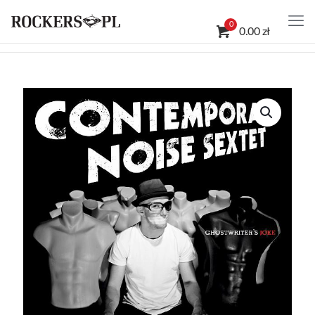
0
0.00 zł