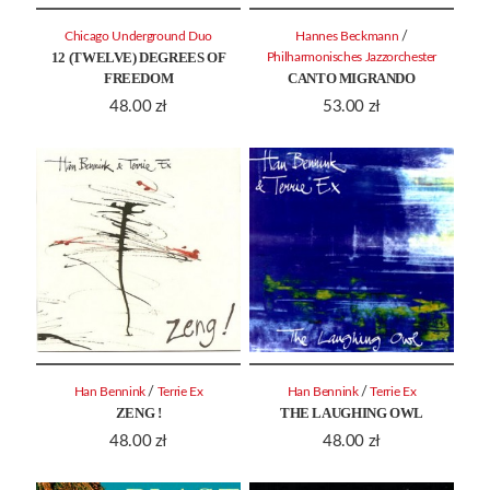
/
Chicago Underground Duo
Hannes Beckmann
12 (TWELVE) DEGREES OF
Philharmonisches Jazzorchester
FREEDOM
CANTO MIGRANDO
48.00
zł
53.00
zł
/
/
Han Bennink
Terrie Ex
Han Bennink
Terrie Ex
ZENG !
THE LAUGHING OWL
48.00
zł
48.00
zł