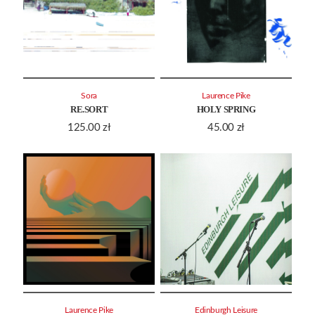
Sora
Laurence Pike
RE.SORT
HOLY SPRING
125.00
zł
45.00
zł
Laurence Pike
Edinburgh Leisure