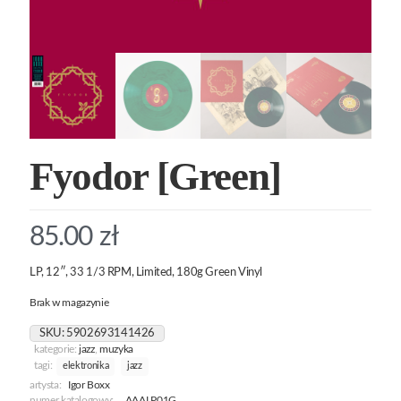
Fyodor [Green]
85.00
zł
LP, 12″, 33 1/3 RPM, Limited, 180g Green Vinyl
Brak w magazynie
SKU:
5902693141426
kategorie:
jazz
,
muzyka
tagi:
elektronika
jazz
artysta:
Igor Boxx
numer katalogowy:
AAALP01G