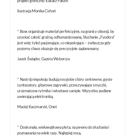
projekt graficzny: Łukasz Paluch
ilustracja Monika Cichoń
* Boxx organizuje materiał perfekcyjnie, na granicy obsesji, by
uzyskać całość groźną, odhumanizowaną. Słuchanie „Fyodora”
jest więc tyleż pasjonujące, co niepokojące – zwłaszcza gdy
pozorny chaos okazuje się precyzyjnie zaplanowany.
Jacek Świąder, Gazeta Wyborcza
* Nastrój niepokoju budują rosyjskie chóry cerkiewne, gęste
syntezatory, gitarowe zagrywki, przeszywające smyczki,
urozmaicona rytmika i winylowe sample. Wszystko podlane
uwierającą elektroniką.
Maciej Kaczmarski, Onet
* Doskonała, wielowątkowa płyta, na pewno do słuchania i
poznawania na wiele razy. Najlepiej nocą.