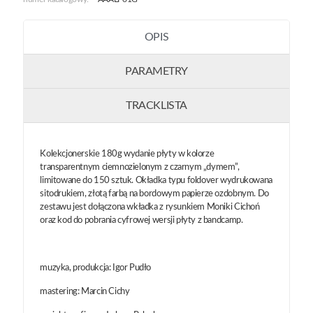
OPIS
PARAMETRY
TRACKLISTA
Kolekcjonerskie 180g wydanie płyty w kolorze
transparentnym ciemnozielonym z czarnym „dymem”,
limitowane do 150 sztuk. Okładka typu foldover wydrukowana
sitodrukiem, złotą farbą na bordowym papierze ozdobnym. Do
zestawu jest dołączona wkładka z rysunkiem Moniki Cichoń
oraz kod do pobrania cyfrowej wersji płyty z bandcamp.
muzyka, produkcja: Igor Pudło
mastering: Marcin Cichy