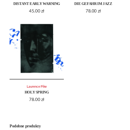
DISTANT EARLY WARNING
DIE GEFAHR IM JAZZ
45.00
zł
78.00
zł
Laurence Pike
HOLY SPRING
78.00
zł
Podobne produkty