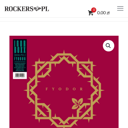
0
0.00 zł