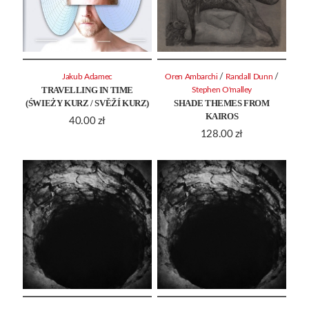
/
/
Jakub Adamec
Oren Ambarchi
Randall Dunn
TRAVELLING IN TIME
Stephen O'malley
(ŚWIEŻY KURZ / SVĚŽÍ KURZ)
SHADE THEMES FROM
KAIROS
40.00
zł
128.00
zł