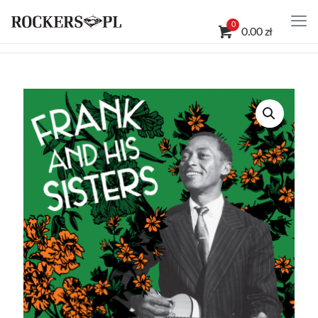
0
0.00 zł