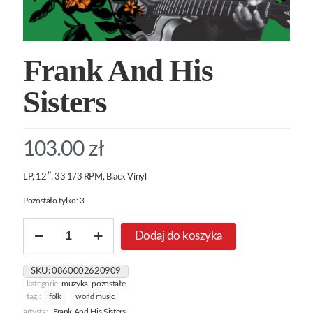
Frank And His
Sisters
103.00
zł
LP, 12″, 33 1/3 RPM, Black Vinyl
Pozostało tylko: 3
ilość
Dodaj do koszyka
Frank
And
His
SKU:
0860002620909
Sisters
kategorie:
muzyka
,
pozostałe
tagi:
folk
world music
artysta:
Frank And His Sisters