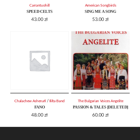
Carrantuohill
American Songbirds
SPEED CELTS
SING ME A SONG
43.00
zł
53.00
zł
/
Chalachew Ashenafi
Ililta Band
The Bulgarian Voices Angelite
FANO
PASSION & TALES [DELETED]
48.00
zł
60.00
zł