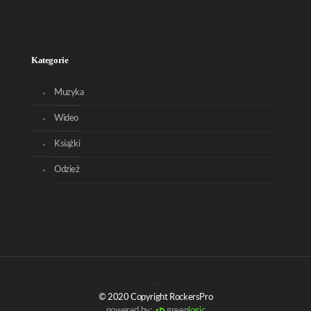
Kategorie
Muzyka
Wideo
Książki
Odzież
© 2020 Copyright RockersPro
powered by:
green
logic