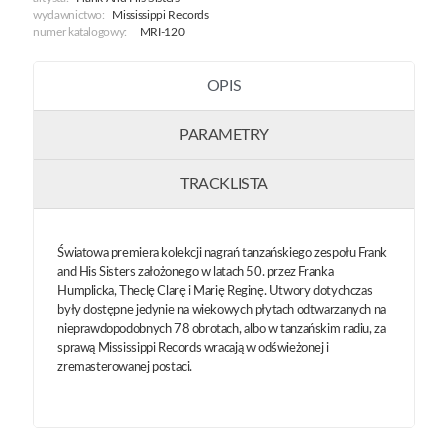
wydawnictwo:
Mississippi Records
numer katalogowy:
MRI-120
OPIS
PARAMETRY
TRACKLISTA
Światowa premiera kolekcji nagrań tanzańskiego zespołu Frank
and His Sisters założonego w latach 50. przez Franka
Humplicka, Theclę Clarę i Marię Reginę. Utwory dotychczas
były dostępne jedynie na wiekowych płytach odtwarzanych na
nieprawdopodobnych 78 obrotach, albo w tanzańskim radiu, za
sprawą Mississippi Records wracają w odświeżonej i
zremasterowanej postaci.