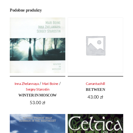
Podobne produkty
/
/
Inna Zhelannaya
Mari Boine
Carrantuohill
BETWEEN
Sergey Starostin
WINTER IN MOSCOW
43.00
zł
53.00
zł