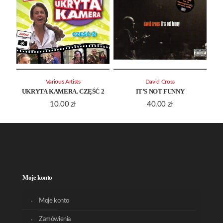
Various Artists
David Cross
UKRYTA KAMERA. CZĘŚĆ 2
IT’S NOT FUNNY
10.00
zł
40.00
zł
Moje konto
Moje konto
Zamówienia