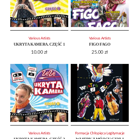
Various Artists
Various Artists
UKRYTA KAMERA. CZĘŚĆ 1
FIGO FAGO
10.00
zł
25.00
zł
Various Artists
Formacja Chłopięca Legitymacje