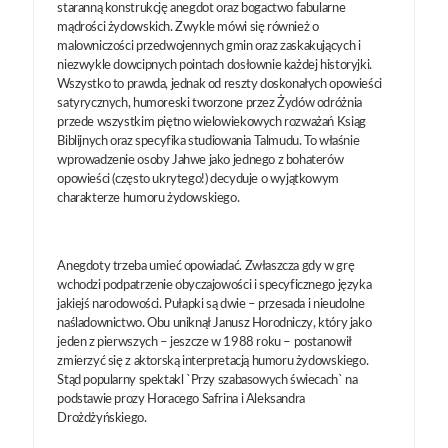
staranną konstrukcję anegdot oraz bogactwo fabularne
mądrości żydowskich. Zwykle mówi się również o
malowniczości przedwojennych gmin oraz zaskakujących i
niezwykle dowcipnych pointach dosłownie każdej historyjki.
Wszystko to prawda, jednak od reszty doskonałych opowieści
satyrycznych, humoreski tworzone przez Żydów odróżnia
przede wszystkim piętno wielowiekowych rozważań Ksiąg
Biblijnych oraz specyfika studiowania Talmudu. To właśnie
wprowadzenie osoby Jahwe jako jednego z bohaterów
opowieści (często ukrytego!) decyduje o wyjątkowym
charakterze humoru żydowskiego.
Anegdoty trzeba umieć opowiadać. Zwłaszcza gdy w grę
wchodzi podpatrzenie obyczajowości i specyficznego języka
jakiejś narodowości. Pułapki są dwie – przesada i nieudolne
naśladownictwo. Obu uniknął Janusz Horodniczy, który jako
jeden z pierwszych – jeszcze w 1988 roku – postanowił
zmierzyć się z aktorską interpretacją humoru żydowskiego.
Stąd popularny spektakl `Przy szabasowych świecach` na
podstawie prozy Horacego Safrina i Aleksandra
Drożdżyńskiego.