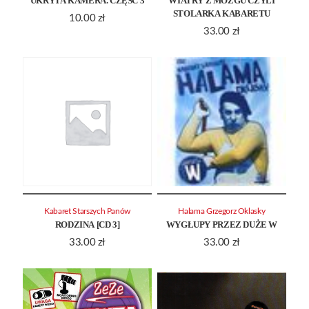
UKRYTA KAMERA. CZĘŚĆ 3
WIATRY Z MÓZGU CZYLI
STOLARKA KABARETU
10.00
zł
33.00
zł
Kabaret Starszych Panów
Halama Grzegorz Oklasky
RODZINA [CD 3]
WYGŁUPY PRZEZ DUŻE W
33.00
zł
33.00
zł