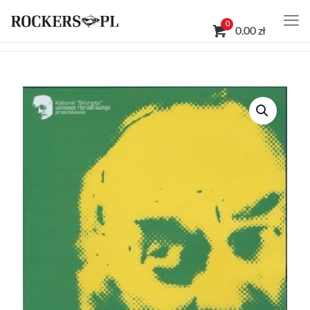
0
0.00 zł