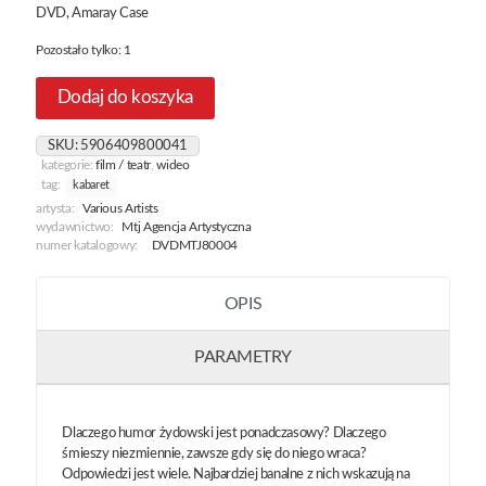
DVD, Amaray Case
Pozostało tylko: 1
Dodaj do koszyka
SKU:
5906409800041
kategorie:
film / teatr
,
wideo
tag:
kabaret
artysta:
Various Artists
wydawnictwo:
Mtj Agencja Artystyczna
numer katalogowy:
DVDMTJ80004
OPIS
PARAMETRY
Dlaczego humor żydowski jest ponadczasowy? Dlaczego
śmieszy niezmiennie, zawsze gdy się do niego wraca?
Odpowiedzi jest wiele. Najbardziej banalne z nich wskazują na