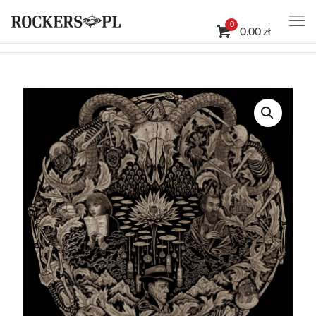
0
0.00 zł