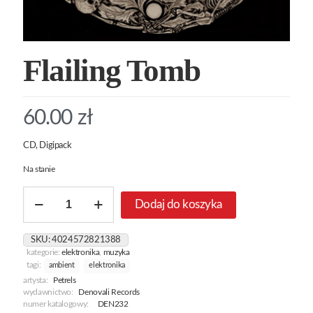
Flailing Tomb
60.00
zł
CD, Digipack
Na stanie
ilość
Dodaj do koszyka
Flailing
Tomb
SKU:
4024572821388
kategorie:
elektronika
,
muzyka
tagi:
ambient
elektronika
artysta:
Petrels
wydawnictwo:
Denovali Records
numer katalogowy:
DEN232