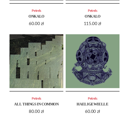
Petrels
Petrels
ONKALO
ONKALO
60.00
zł
115.00
zł
Petrels
Petrels
ALL THINGS IN COMMON
HAELIGEWIELLE
80.00
zł
60.00
zł