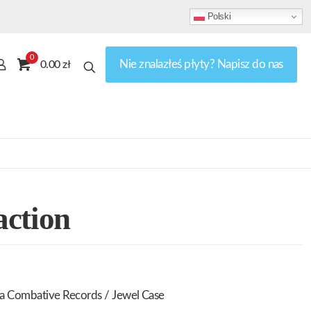
Polski
0
Nie znalazłeś płyty? Napisz do nas
0.00 zł
action
ja Combative Records / Jewel Case