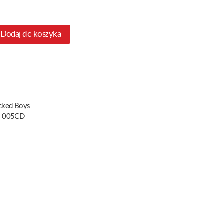
Dodaj do koszyka
cked Boys
 005CD