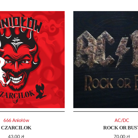
666 Aniołów
AC/DC
CZARCILOK
ROCK OR BUS
43.00
zł
70.00
zł