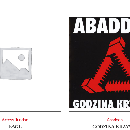
Across Tundras
Abaddon
SAGE
GODZINA KRZ