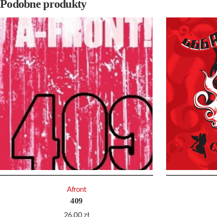
Podobne produkty
Afront
409
26.00
zł