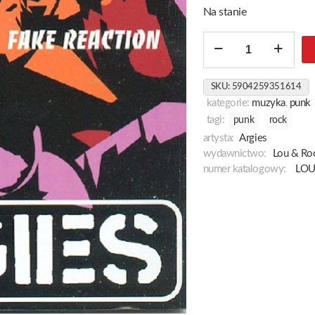
Na stanie
ilość
Fake
Reaction
SKU:
5904259351614
kategorie:
muzyka
,
punk
tagi:
punk
rock
artysta:
Argies
wydawnictwo:
Lou & Ro
numer katalogowy:
LOU