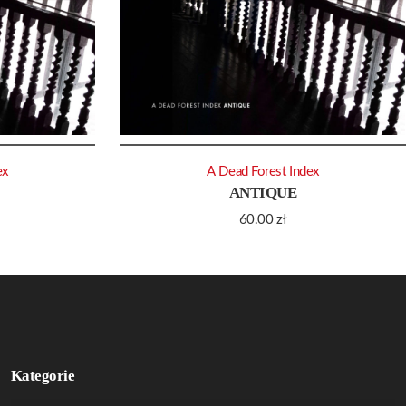
ex
A Dead Forest Index
ANTIQUE
60.00
zł
Kategorie