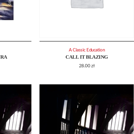
A Classic Education
URA
CALL IT BLAZING
28.00
zł