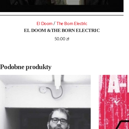
/
El Doom
The Born Electric
EL DOOM &THE BORN ELECTRIC
50.00
zł
Podobne produkty