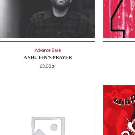
Advance Base
A SHUT-IN’S PRAYER
63.00
zł