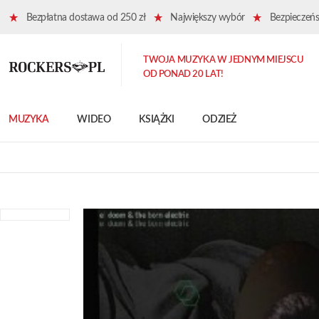
Bezpłatna dostawa od 250 zł
Największy wybór
Bezpieczeńst
TWOJA MUZYKA W JEDNYM MIEJSCU
OD PONAD 20 LAT!
MUZYKA
WIDEO
KSIĄŻKI
ODZIEŻ