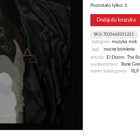
Pozostało tylko: 1
Dodaj do koszyka
SKU:
7033662031221
kategorie:
muzyka
,
rock
tagi:
mocne brzmienia
artysta:
El Doom
,
The Bo
wydawnictwo:
Rune Gr
numer katalogowy:
RLP