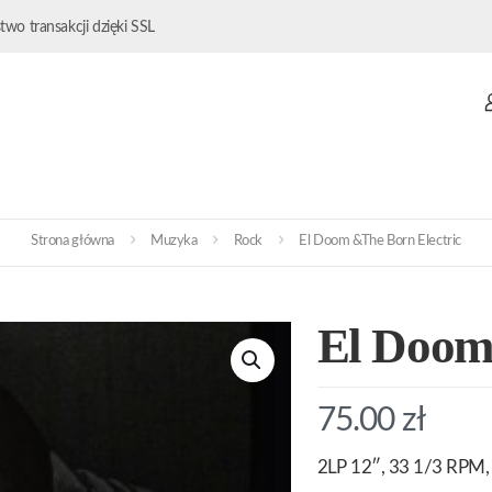
wo transakcji dzięki SSL
Strona główna
Muzyka
Rock
El Doom &The Born Electric
El Doom
75.00
zł
2LP 12″, 33 1/3 RPM, 