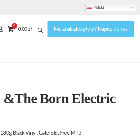
Polski
0
Nie znalazłeś płyty? Napisz do nas
0.00 zł
 &The Born Electric
180g Black Vinyl, Gatefold, Free MP3