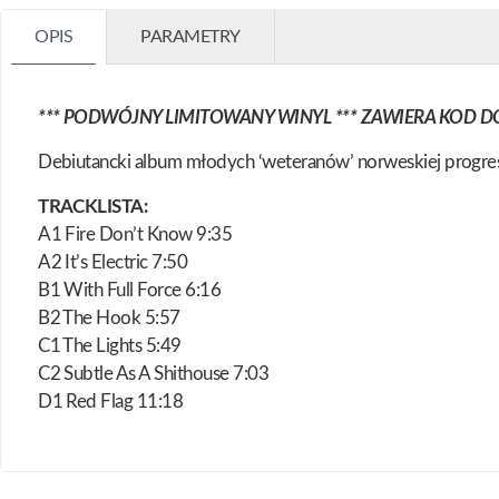
OPIS
PARAMETRY
*** PODWÓJNY LIMITOWANY WINYL *** ZAWIERA KOD D
Debiutancki album młodych ‘weteranów’ norweskiej progres
TRACKLISTA:
A1 Fire Don’t Know 9:35
A2 It’s Electric 7:50
B1 With Full Force 6:16
B2 The Hook 5:57
C1 The Lights 5:49
C2 Subtle As A Shithouse 7:03
D1 Red Flag 11:18