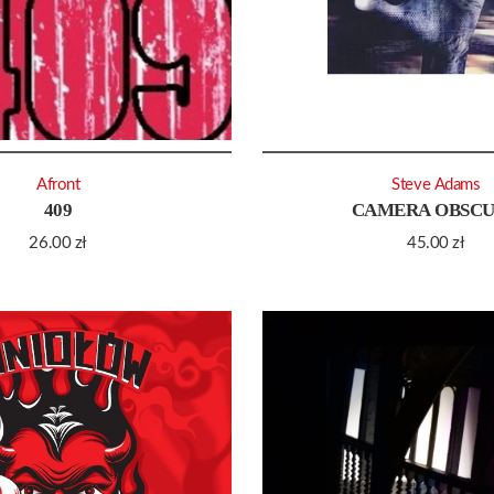
Afront
Steve Adams
409
CAMERA OBSC
26.00
zł
45.00
zł