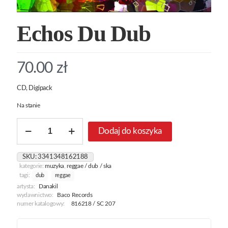
Echos Du Dub
70.00
zł
CD, Digipack
Na stanie
ilość
Dodaj do koszyka
Echos
Du
Dub
SKU:
3341348162188
kategorie:
muzyka
,
reggae / dub / ska
tagi:
dub
reggae
artysta:
Danakil
wydawnictwo:
Baco Records
numer katalogowy:
816218 / SC 207