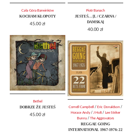
Cała Góra Barwinków
Piotr Banach
KOCHAM KŁOPOTY
JESTEŚ… [L / CZARNA /
DAMSKA]
45.00
zł
40.00
zł
Bethel
DOBRZE ŻE JESTEŚ
/
/
Cornell Campbell
Eric Donaldson
/
/
Horace Andy
J Holt
Lee Striker
45.00
zł
/
Bunny
The Aggrovators
REGGAE GOING
INTERNATIONAL 1967-1976: 22