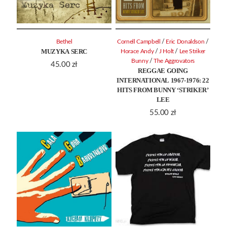
/
/
Bethel
Cornell Campbell
Eric Donaldson
MUZYKA SERC
/
/
Horace Andy
J Holt
Lee Striker
/
Bunny
The Aggrovators
45.00
zł
REGGAE GOING
INTERNATIONAL 1967-1976: 22
HITS FROM BUNNY ‘STRIKER’
LEE
55.00
zł