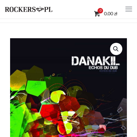
0
0.00 zł