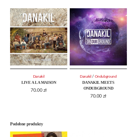
/
Danakil
Danakil
Ondubground
LIVE A LA MAISON
DANAKIL MEETS
ONDUBGROUND
70.00
zł
70.00
zł
Podobne produkty