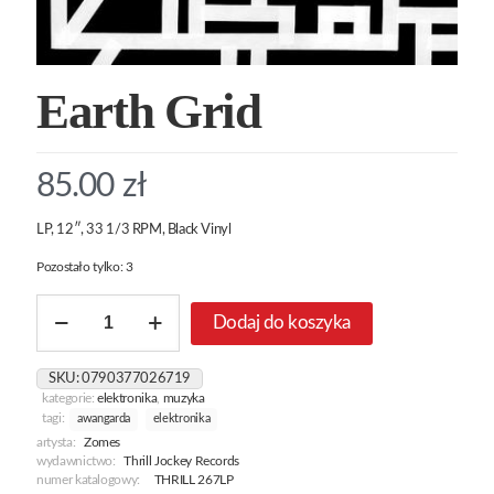
Earth Grid
85.00
zł
LP, 12″, 33 1/3 RPM, Black Vinyl
Pozostało tylko: 3
ilość
Dodaj do koszyka
Earth
Grid
SKU:
0790377026719
kategorie:
elektronika
,
muzyka
tagi:
awangarda
elektronika
artysta:
Zomes
wydawnictwo:
Thrill Jockey Records
numer katalogowy:
THRILL 267LP