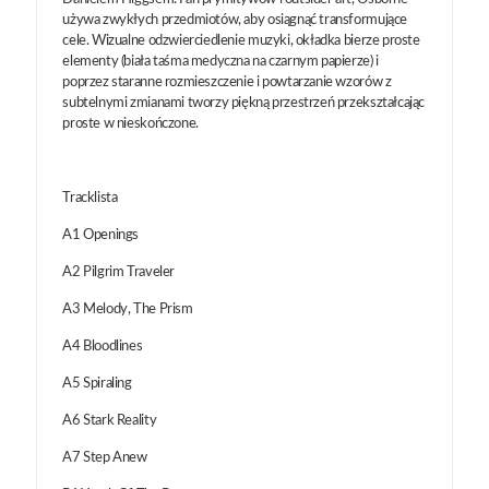
używa zwykłych przedmiotów, aby osiągnąć transformujące
cele. Wizualne odzwierciedlenie muzyki, okładka bierze proste
elementy (biała taśma medyczna na czarnym papierze) i
poprzez staranne rozmieszczenie i powtarzanie wzorów z
subtelnymi zmianami tworzy piękną przestrzeń przekształcając
proste w nieskończone.
Tracklista
A1 Openings
A2 Pilgrim Traveler
A3 Melody, The Prism
A4 Bloodlines
A5 Spiraling
A6 Stark Reality
A7 Step Anew