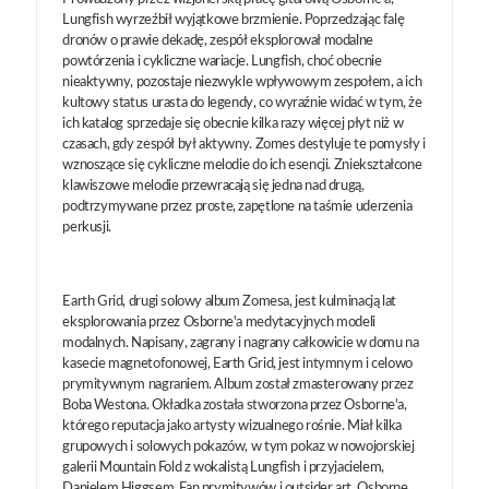
Lungfish wyrzeźbił wyjątkowe brzmienie. Poprzedzając falę
dronów o prawie dekadę, zespół eksplorował modalne
powtórzenia i cykliczne wariacje. Lungfish, choć obecnie
nieaktywny, pozostaje niezwykle wpływowym zespołem, a ich
kultowy status urasta do legendy, co wyraźnie widać w tym, że
ich katalog sprzedaje się obecnie kilka razy więcej płyt niż w
czasach, gdy zespół był aktywny. Zomes destyluje te pomysły i
wznoszące się cykliczne melodie do ich esencji. Zniekształcone
klawiszowe melodie przewracają się jedna nad drugą,
podtrzymywane przez proste, zapętlone na taśmie uderzenia
perkusji.
Earth Grid, drugi solowy album Zomesa, jest kulminacją lat
eksplorowania przez Osborne'a medytacyjnych modeli
modalnych. Napisany, zagrany i nagrany całkowicie w domu na
kasecie magnetofonowej, Earth Grid, jest intymnym i celowo
prymitywnym nagraniem. Album został zmasterowany przez
Boba Westona. Okładka została stworzona przez Osborne'a,
którego reputacja jako artysty wizualnego rośnie. Miał kilka
grupowych i solowych pokazów, w tym pokaz w nowojorskiej
galerii Mountain Fold z wokalistą Lungfish i przyjacielem,
Danielem Higgsem. Fan prymitywów i outsider art, Osborne