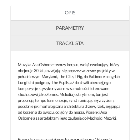
OPIS
PARAMETRY
TRACKLISTA
Muzyka Asa Osborne tworzy korpus, wciąż ewoluujący, który
obejmuje 30 lat, rozwijając się poprzez wczesne projekty w
południowym Maryland, The Clits, i Pig, do Baltimore song-lab
Lungfish i podgrupy The Pupils, aż do chwili obecnej jego
kompozycje są wykonywane w samotności i oferowane
słuchaczowi jako Zomes. Melodia jest rytmem, ton jest
proporcją, tempo harmonizuje, synchronizując się z życiem,
podobnie jak morfologiczna architektura drzew, rzek, sięgająca
od korzenia do owocu, od góry do morza. Piosenki Asa
Osborne'a są artefaktami jego zaufania do Mądrości Muzyki.
Prowadzony przez wizjonerską pracę gitarową Osborne'a,