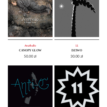
Anathallo
11
CANOPY GLOW
DZIWO
50.00
zł
30.00
zł