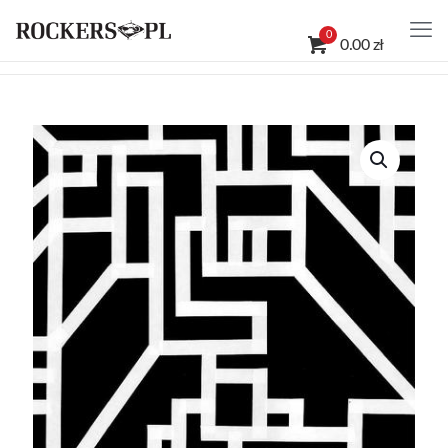
0
0.00 zł