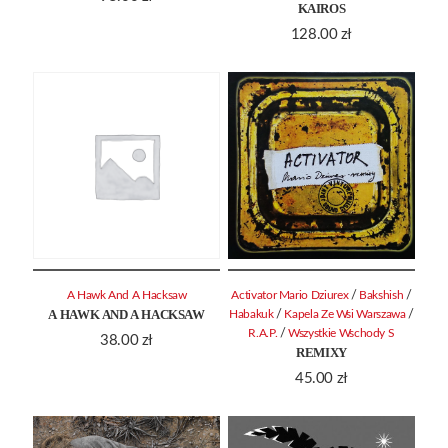
KAIROS
128.00
zł
/
/
A Hawk And A Hacksaw
Activator Mario Dziurex
Bakshish
A HAWK AND A HACKSAW
/
/
Habakuk
Kapela Ze Wsi Warszawa
/
R.A.P.
Wszystkie Wschody S
38.00
zł
REMIXY
45.00
zł