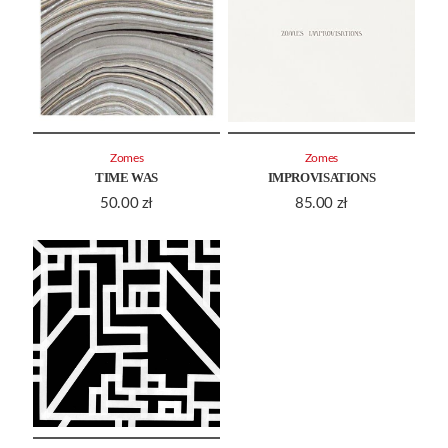
Zomes
Zomes
TIME WAS
IMPROVISATIONS
50.00
zł
85.00
zł