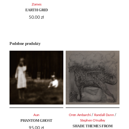
Zomes
EARTH GRID
50.00
zł
Podobne produkty
/
/
Aun
Oren Ambarchi
Randall Dunn
PHANTOM GHOST
Stephen O'malley
SHADE THEMES FROM
95.00
zł