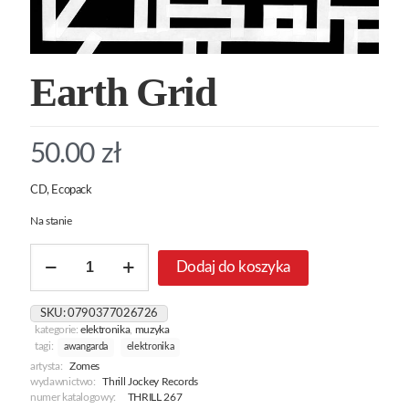
Earth Grid
50.00
zł
CD, Ecopack
Na stanie
ilość
Dodaj do koszyka
Earth
Grid
SKU:
0790377026726
kategorie:
elektronika
,
muzyka
tagi:
awangarda
elektronika
artysta:
Zomes
wydawnictwo:
Thrill Jockey Records
numer katalogowy:
THRILL 267