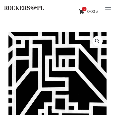
0
0.00 zł