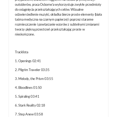
outsiderów, praca Osborne'a wykorzystuje zwykłe przedmioty
do osiągnięcia przekształcających celów. Wizualne
odzwierciedlenie muzyki, okładka bierze proste elementy (biała
taśma medyczna na czarnym papierze) i poprzez staranne
rozmieszczenie i powtarzanie wzorów z subtelnymi zmianami
tworzy piękną przestrzeń przekształcając proste w
nieskończone.
Tracklista
1. Openings 02:41
2. Pilgrim Traveler 03:35
3. Melody, the Prism 03:55
4. Bloodlines 01:50
5. Spiraling 03:41
6. Stark Reality 02:18
7. Step Anew 03:58