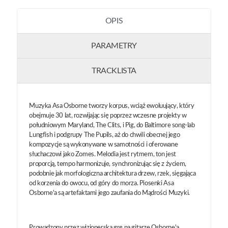
OPIS
PARAMETRY
TRACKLISTA
Muzyka Asa Osborne tworzy korpus, wciąż ewoluujący, który
obejmuje 30 lat, rozwijając się poprzez wczesne projekty w
południowym Maryland, The Clits, i Pig, do Baltimore song-lab
Lungfish i podgrupy The Pupils, aż do chwili obecnej jego
kompozycje są wykonywane w samotności i oferowane
słuchaczowi jako Zomes. Melodia jest rytmem, ton jest
proporcją, tempo harmonizuje, synchronizując się z życiem,
podobnie jak morfologiczna architektura drzew, rzek, sięgająca
od korzenia do owocu, od góry do morza. Piosenki Asa
Osborne'a są artefaktami jego zaufania do Mądrości Muzyki.
Prowadzony przez wizjonerską grę na gitarze Osborne'a,