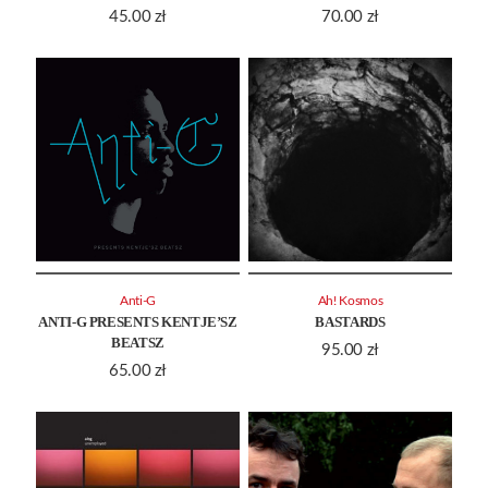
45.00
zł
70.00
zł
Anti-G
Ah! Kosmos
ANTI-G PRESENTS KENTJE’SZ
BASTARDS
BEATSZ
95.00
zł
65.00
zł