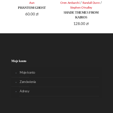
/
/
Aun
Oren Ambarchi
Randall Dunn
PHANTOM GHOST
Stephen O'malley
SHADE THEMES FROM
60.00
zł
KAIROS
128.00
zł
Moje konto
Moje konto
Zamówienia
Adresy