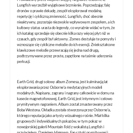
Lungfish wyrzeźbił wyjątkowe brzmienie. Poprzedzając falę
dronów o prawie dekadę, zespół eksplorował modalną
repetycję i cykliczną zmienność. Lungfish, choć obecnie
nieaktywny, pozostaje niezwykle wpływowym zespołem, a ich
kultowy status urasta do legendy, co wyraźnie widać w tym, że
ich katalog sprzedaje się obecnie kilka razy więcej płyt niż w
czasach, gdy zespół był aktywny. Zomes destyluje te pomysły i
wznoszące się cykliczne melodie do ich esencji. Zniekształcone
klawiszowe melodie przewracają się jedna nad drugą,
podtrzymywane przez proste, zapętlone na taśmie uderzenia
perkusji.
Earth Grid, drugi solowy album Zomesa, jest kulminacją lat
eksplorowania przez Osborne'a medytacyjnych modeli
modalnych. Napisany, zagrany i nagrany całkowicie w domu na
kasecie magnetofonowej, Earth Grid, jest intymnym i celowo
prymitywnym nagraniem. Album został zmasterowany przez
Boba Westona. Okładka została stworzona przez Osborne'a,
którego reputacja jako artysty wizualnego rośnie. Miał kilka
grupowych i indywidualnych pokazów, w tym pokaz w
nowojorskiej galerii Mountain Fold z wokalistą Lungfish i
przyjacielem, Danielem Higgsem. Fan sztuki prymitywnej i