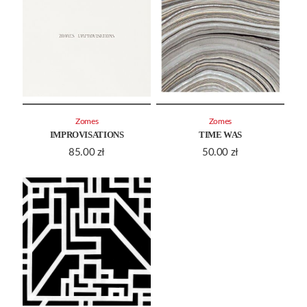
Zomes
Zomes
IMPROVISATIONS
TIME WAS
85.00
zł
50.00
zł