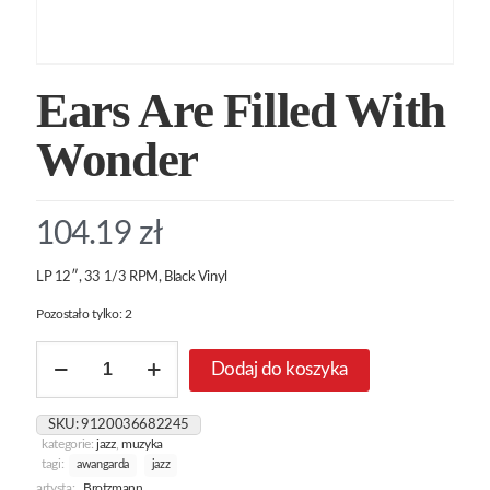
Ears Are Filled With
Wonder
104.19
zł
LP 12″, 33 1/3 RPM, Black Vinyl
Pozostało tylko: 2
ilość
Dodaj do koszyka
Ears
Are
Filled
SKU:
9120036682245
With
kategorie:
jazz
,
muzyka
Wonder
tagi:
awangarda
jazz
artysta:
Brotzmann