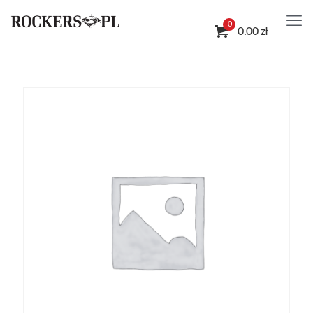
0
0.00 zł