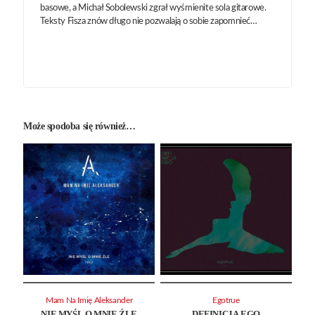
basowe, a Michał Sobolewski zgrał wyśmienite sola gitarowe.
Teksty Fisza znów długo nie pozwalają o sobie zapomnieć…
Może spodoba się również…
Mam Na Imię Aleksander
Egotrue
NIE MYŚL O MNIE ŹLE
DEFINICJA EGO