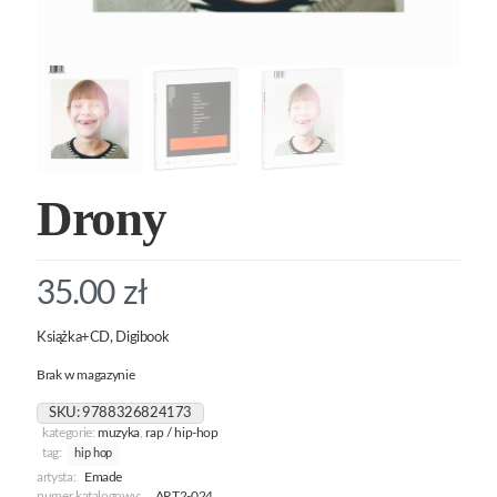
Drony
35.00
zł
Książka+CD, Digibook
Brak w magazynie
SKU:
9788326824173
kategorie:
muzyka
,
rap / hip-hop
tag:
hip hop
artysta:
Emade
numer katalogowy:
ART2-024