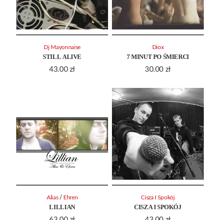
Dj Mayonnaise
Diox
STILL ALIVE
7 MINUT PO ŚMIERCI
43.00
zł
30.00
zł
/
Alias
Ehren
Cisza I Spokój
LILLIAN
CISZA I SPOKÓJ
63.00
zł
43.00
zł