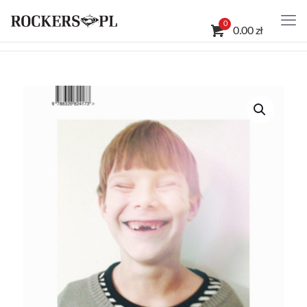
0
0.00 zł