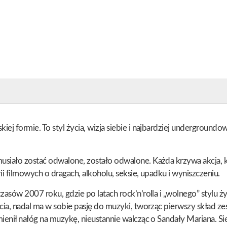
ej formie. To styl życia, wizja siebie i najbardziej undergroundo
siało zostać odwalone, zostało odwalone. Każda krzywa akcja, któ
rii filmowych o dragach, alkoholu, seksie, upadku i wyniszczeniu.
 czasów 2007 roku, gdzie po latach rock’n’rolla i „wolnego” styl
ycia, nadal ma w sobie pasję do muzyki, tworząc pierwszy skład z
mienił nałóg na muzykę, nieustannie walcząc o Sandały Mariana. S