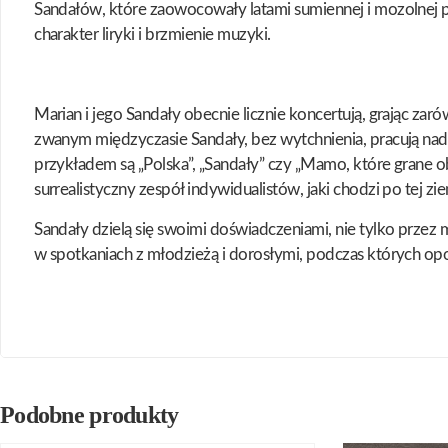
Sandałów, które zaowocowały latami sumiennej i mozolnej pr
charakter liryki i brzmienie muzyki.
Marian i jego Sandały obecnie licznie koncertują, grając zar
zwanym międzyczasie Sandały, bez wytchnienia, pracują na
przykładem są „Polska”, „Sandały” czy „Mamo, które grane o
surrealistyczny zespół indywidualistów, jaki chodzi po tej zie
Sandały dzielą się swoimi doświadczeniami, nie tylko przez 
w spotkaniach z młodzieżą i dorosłymi, podczas których op
Podobne produkty