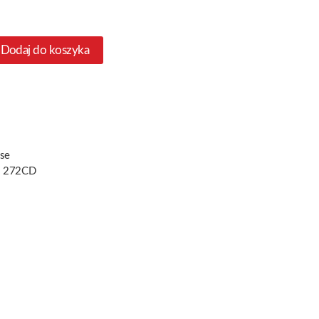
Dodaj do koszyka
ase
 272CD