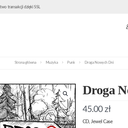
wo transakcji dzięki SSL
Strona główna
Muzyka
Punk
Droga Nowych Dni
Droga N
45.00
zł
CD, Jewel Case