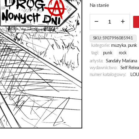
Na stanie
ilość
Droga
Nowych
SKU:
5907996085941
Dni
kategorie:
muzyka
,
punk
tagi:
punk
rock
artysta:
Sandały Mariana
wydawnictwo:
Self Rele
numer katalogowy:
LOU