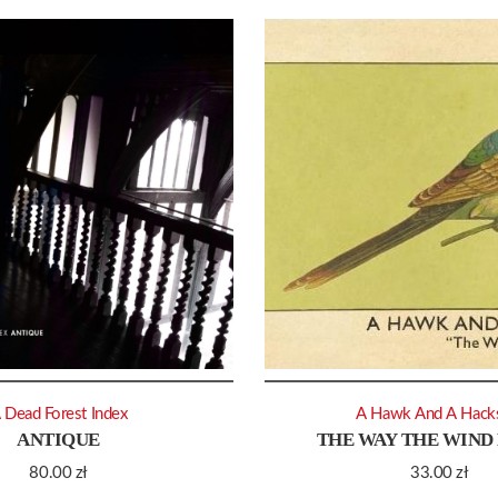
 Dead Forest Index
A Hawk And A Hack
ANTIQUE
THE WAY THE WIND
80.00
zł
33.00
zł