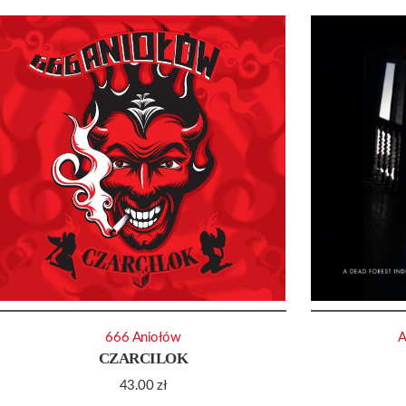
666 Aniołów
A
CZARCILOK
43.00
zł