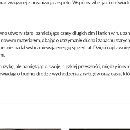
ac związanej z organizacją zespołu. Wspólny vibe, jak i doświadc
ówno utwory stare, pamietające czasy długich zim i tanich win, upa
d nowym materiałem, dbając o utrzymanie ducha i zapachu stary
becnie, nadal wybrzmiewają energią sprzed lat. Dzięki najdziwnie
mi.
muzykę, ale pamiętając o swojej ciężkiej przeszłości, między inn
owiadają o trudnej drodze wychodzenia z nałogów oraz oasju, kt