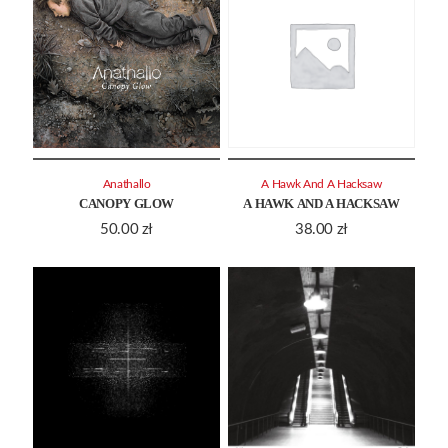
Anathallo
A Hawk And A Hacksaw
CANOPY GLOW
A HAWK AND A HACKSAW
50.00
zł
38.00
zł