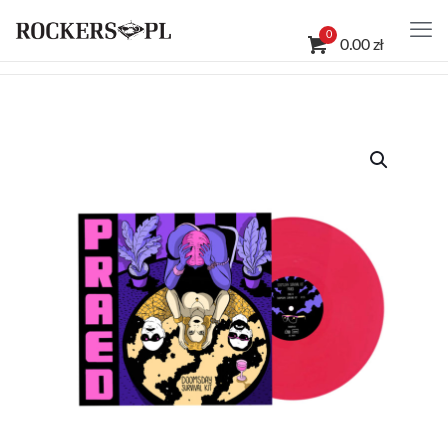
0
0.00 zł