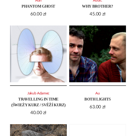
Aun
Adult.
PHANTOM GHOST
WHY BROTHER?
60.00
zł
45.00
zł
Jakub Adamec
Au
TRAVELLING IN TIME
BOTH LIGHTS
(ŚWIEŻY KURZ / SVĚŽÍ KURZ)
63.00
zł
40.00
zł