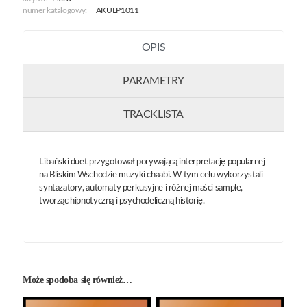
numer katalogowy:
AKULP1011
OPIS
PARAMETRY
TRACKLISTA
Libański duet przygotował porywającą interpretację popularnej
na Bliskim Wschodzie muzyki chaabi. W tym celu wykorzystali
syntazatory, automaty perkusyjne i różnej maści sample,
tworząc hipnotyczną i psychodeliczną historię.
Może spodoba się również…