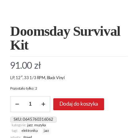
Doomsday Survival
Kit
91.00
zł
LP, 12″, 33 1/3 RPM, Black Vinyl
Pozostało tylko: 2
ilość
Dodaj do koszyka
Doomsday
Survival
Kit
SKU:
0645760316062
kategorie:
jazz
,
muzyka
tagi:
elektronika
jazz
artysta:
Praed