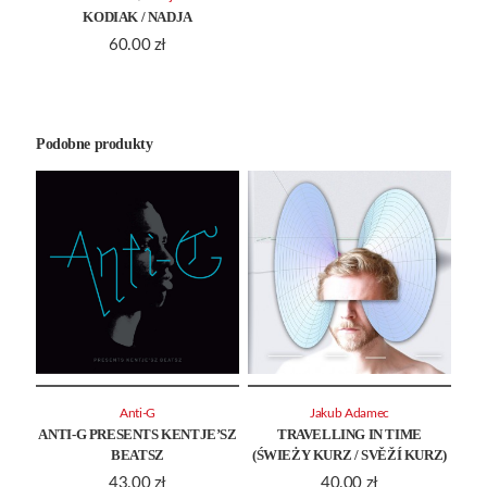
KODIAK / NADJA
60.00
zł
Podobne produkty
Anti-G
Jakub Adamec
ANTI-G PRESENTS KENTJE’SZ
TRAVELLING IN TIME
BEATSZ
(ŚWIEŻY KURZ / SVĚŽÍ KURZ)
43.00
zł
40.00
zł