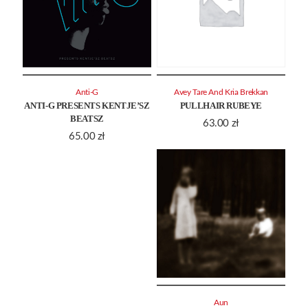
Anti-G
Avey Tare And Kria Brekkan
ANTI-G PRESENTS KENTJE’SZ
PULLHAIR RUBEYE
BEATSZ
63.00
zł
65.00
zł
Aun