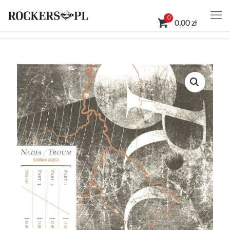
0
0.00 zł