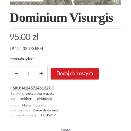
Dominium Visurgis
95.00
zł
LP, 12″, 33 1/3 RPM
Pozostało tylko: 2
ilość
Dodaj do koszyka
Dominium
Visurgis
SKU:
4024572461027
kategorie:
elektronika
,
muzyka
tagi:
ambient
elektronika
artysta:
Nadja
,
Troum
wydawnictwo:
Denovali Records
numer katalogowy:
DEN59LP