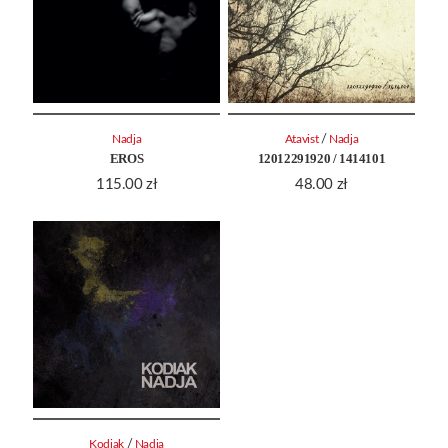
/
Nadja
Atavist
Nadja
EROS
12012291920 / 1414101
115.00
zł
48.00
zł
/
Kodiak
Nadja