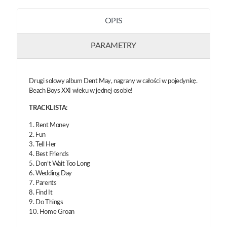
OPIS
PARAMETRY
Drugi solowy album Dent May, nagrany w całości w pojedynkę.
Beach Boys XXI wieku w jednej osobie!
TRACKLISTA:
1. Rent Money
2. Fun
3. Tell Her
4. Best Friends
5. Don’t Wait Too Long
6. Wedding Day
7. Parents
8. Find It
9. Do Things
10. Home Groan