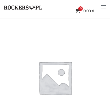
0
0.00 zł