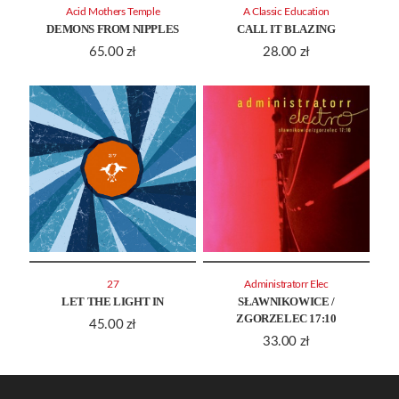
Acid Mothers Temple
A Classic Education
DEMONS FROM NIPPLES
CALL IT BLAZING
65.00
zł
28.00
zł
27
Administratorr Elec
LET THE LIGHT IN
SŁAWNIKOWICE /
ZGORZELEC 17:10
45.00
zł
33.00
zł