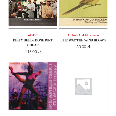
AC/DC
A Hawk And A Hacksaw
DIRTY DEEDS DONE DIRT
THE WAY THE WIND BLOWS
CHEAP
33.00
zł
115.00
zł