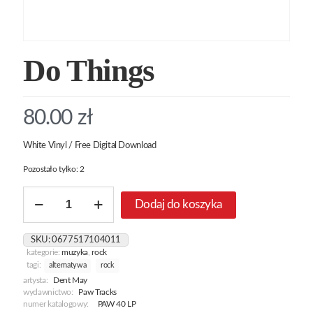
Do Things
80.00
zł
White Vinyl / Free Digital Download
Pozostało tylko: 2
ilość
Dodaj do koszyka
Do
Things
SKU:
0677517104011
kategorie:
muzyka
,
rock
tagi:
alternatywa
rock
artysta:
Dent May
wydawnictwo:
Paw Tracks
numer katalogowy:
PAW 40 LP