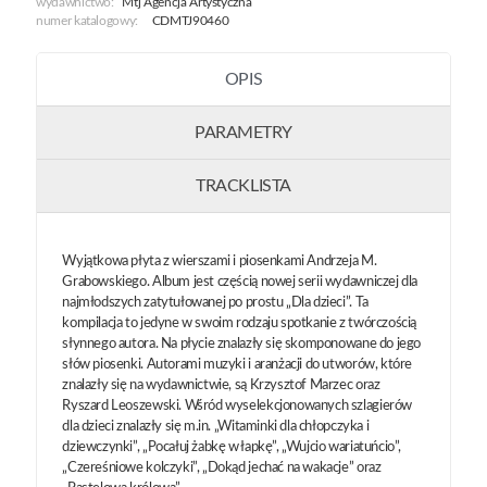
wydawnictwo:
Mtj Agencja Artystyczna
numer katalogowy:
CDMTJ90460
OPIS
PARAMETRY
TRACKLISTA
Wyjątkowa płyta z wierszami i piosenkami Andrzeja M.
Grabowskiego. Album jest częścią nowej serii wydawniczej dla
najmłodszych zatytułowanej po prostu „Dla dzieci”. Ta
kompilacja to jedyne w swoim rodzaju spotkanie z twórczością
słynnego autora. Na płycie znalazły się skomponowane do jego
słów piosenki. Autorami muzyki i aranżacji do utworów, które
znalazły się na wydawnictwie, są Krzysztof Marzec oraz
Ryszard Leoszewski. Wśród wyselekcjonowanych szlagierów
dla dzieci znalazły się m.in. „Witaminki dla chłopczyka i
dziewczynki”, „Pocałuj żabkę w łapkę”, „Wujcio wariatuńcio”,
„Czereśniowe kolczyki”, „Dokąd jechać na wakacje” oraz