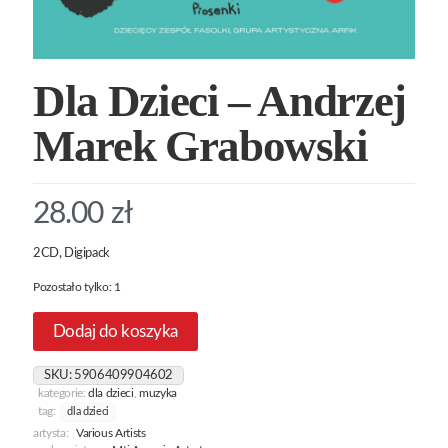
Dla Dzieci – Andrzej
Marek Grabowski
28.00
zł
2CD, Digipack
Pozostało tylko: 1
Dodaj do koszyka
SKU:
5906409904602
kategorie:
dla dzieci
,
muzyka
tag:
dla dzieci
artysta:
Various Artists