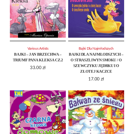
Various Artists
Bajki Dla Najmłodszych
BAJKI – JAN BRZECHWA –
BAJKI DLA NAJMŁODSZYCH –
TRIUMF PANA KLEKSA CZ.2
O STRASZLIWYN SMOKU / O
SZEWCZYKU JĘDRKU I O
33.00
zł
ZŁOTEJ KACZCE
17.00
zł