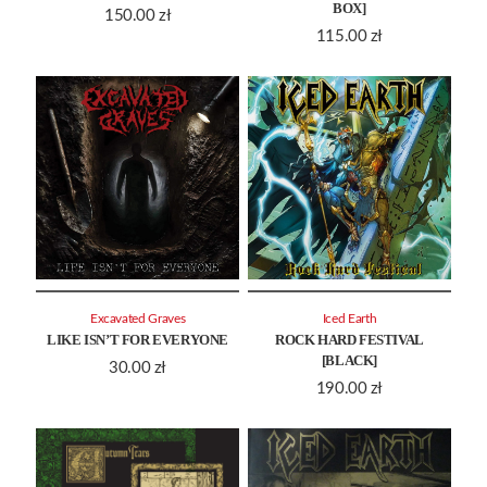
BOX]
150.00
zł
115.00
zł
Excavated Graves
Iced Earth
LIKE ISN’T FOR EVERYONE
ROCK HARD FESTIVAL
[BLACK]
30.00
zł
190.00
zł