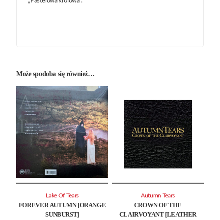
„Pastelowa królowa”.
Może spodoba się również…
Lake Of Tears
Autumn Tears
FOREVER AUTUMN [ORANGE
CROWN OF THE
SUNBURST]
CLAIRVOYANT [LEATHER