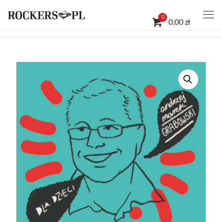
0
0.00 zł