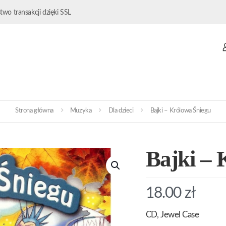
wo transakcji dzięki SSL
Strona główna
Muzyka
Dla dzieci
Bajki – Królowa Śniegu
Bajki – 
18.00
zł
CD, Jewel Case