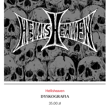
Hellisheaven
DYSKOGRAFIA
35.00
zł