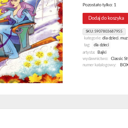
Pozostało tylko: 1
Dodaj do koszyka
SKU:
5907803687955
kategorie:
dla dzieci
,
muz
tag:
dla dzieci
artysta:
Bajki
wydawnictwo:
Classic St
numer katalogowy:
BOX