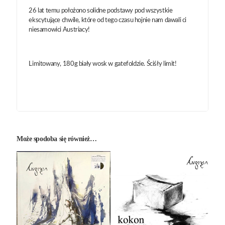
26 lat temu położono solidne podstawy pod wszystkie
ekscytujące chwile, które od tego czasu hojnie nam dawali ci
niesamowici Austriacy!
Limitowany, 180g biały wosk w gatefoldzie. Ściśły limit!
Może spodoba się również…