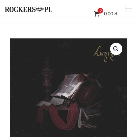
0
0.00 zł