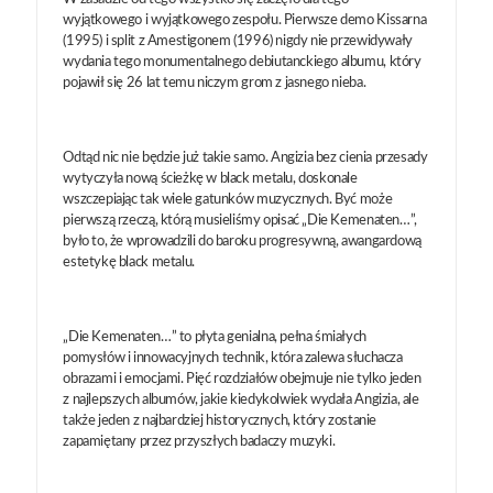
wyjątkowego i wyjątkowego zespołu. Pierwsze demo Kissarna
(1995) i split z Amestigonem (1996) nigdy nie przewidywały
wydania tego monumentalnego debiutanckiego albumu, który
pojawił się 26 lat temu niczym grom z jasnego nieba.
Odtąd nic nie będzie już takie samo. Angizia bez cienia przesady
wytyczyła nową ścieżkę w black metalu, doskonale
wszczepiając tak wiele gatunków muzycznych. Być może
pierwszą rzeczą, którą musieliśmy opisać „Die Kemenaten…”,
było to, że wprowadzili do baroku progresywną, awangardową
estetykę black metalu.
„Die Kemenaten…” to płyta genialna, pełna śmiałych
pomysłów i innowacyjnych technik, która zalewa słuchacza
obrazami i emocjami. Pięć rozdziałów obejmuje nie tylko jeden
z najlepszych albumów, jakie kiedykolwiek wydała Angizia, ale
także jeden z najbardziej historycznych, który zostanie
zapamiętany przez przyszłych badaczy muzyki.