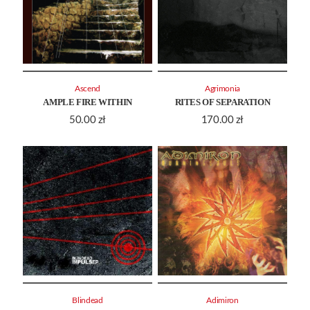
Ascend
Agrimonia
AMPLE FIRE WITHIN
RITES OF SEPARATION
50.00
zł
170.00
zł
Blindead
Adimiron