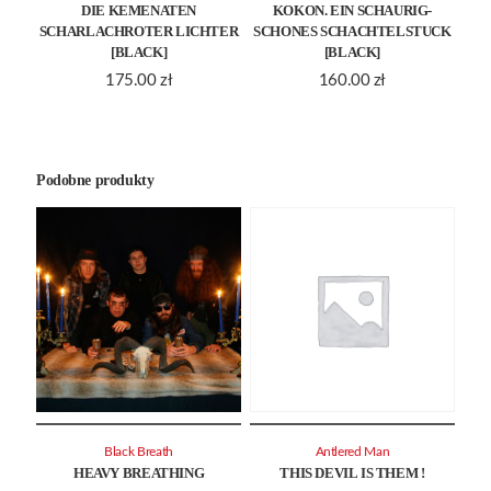
DIE KEMENATEN
KOKON. EIN SCHAURIG-
SCHARLACHROTER LICHTER
SCHONES SCHACHTELSTUCK
[BLACK]
[BLACK]
175.00
zł
160.00
zł
Podobne produkty
Black Breath
Antlered Man
HEAVY BREATHING
THIS DEVIL IS THEM !