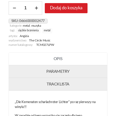
ilość
Dodaj do koszyka
Die
Kemenaten
Scharlachroter
SKU:
0666000002477
Lichter
kategorie:
metal
,
muzyka
[White]
tagi:
ciężkie brzmienia
metal
artysta:
Angizia
wydawnictwo:
The Circle Music
numer katalogowy:
TCM027LPW
OPIS
PARAMETRY
TRACKLISTA
„Die Kemenaten scharlachroter Lichter” po raz pierwszy na
winylu!!!
W zasadzie od tego wszystko się zaczęło dla tego