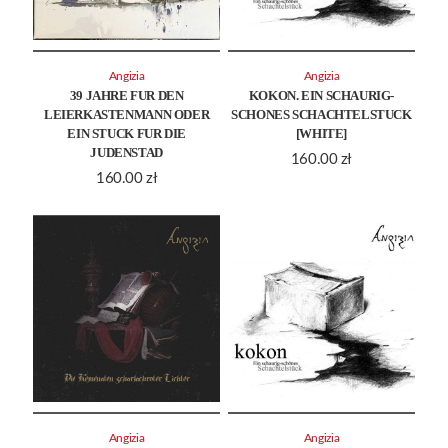
Angizia
Angizia
39 JAHRE FUR DEN
KOKON. EIN SCHAURIG-
LEIERKASTENMANN ODER
SCHONES SCHACHTELSTUCK
EIN STUCK FUR DIE
[WHITE]
JUDENSTAD
160.00
zł
160.00
zł
Angizia
Angizia