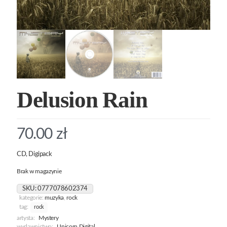
Delusion Rain
70.00
zł
CD, Digipack
Brak w magazynie
SKU:
0777078602374
kategorie:
muzyka
,
rock
tag:
rock
artysta:
Mystery
wydawnictwo:
Unicorn Digital