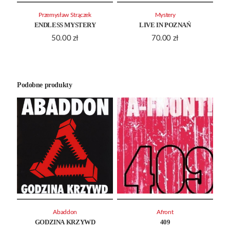
Przemysław Strączek
Mystery
ENDLESS MYSTERY
LIVE IN POZNAŃ
50.00
zł
70.00
zł
Podobne produkty
Abaddon
Afront
GODZINA KRZYWD
409