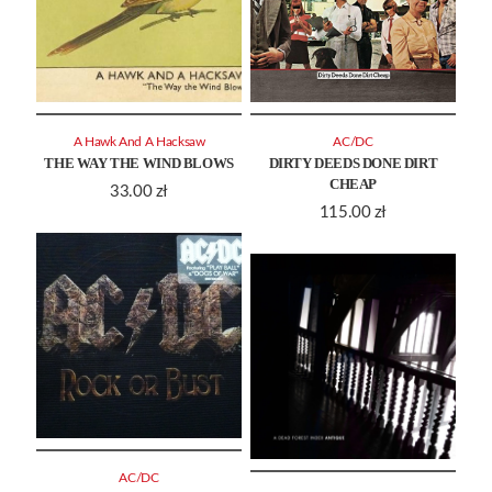
A Hawk And A Hacksaw
AC/DC
THE WAY THE WIND BLOWS
DIRTY DEEDS DONE DIRT
CHEAP
33.00
zł
115.00
zł
AC/DC