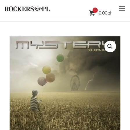
0
0.00 zł