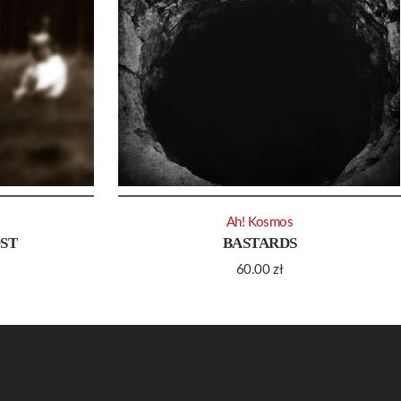
Ah! Kosmos
ST
BASTARDS
60.00
zł