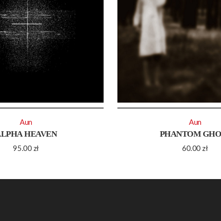
Aun
Aun
ALPHA HEAVEN
PHANTOM GHO
95.00
zł
60.00
zł