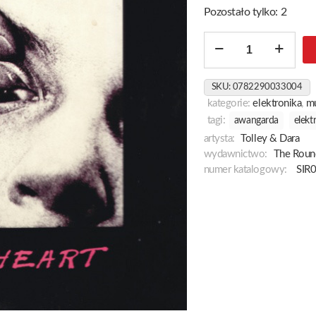
Pozostało tylko: 2
ilość
Cutheart
SKU:
0782290033004
kategorie:
elektronika
,
m
tagi:
awangarda
elekt
artysta:
Tolley & Dara
wydawnictwo:
The Roun
numer katalogowy:
SIR