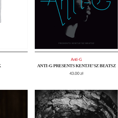
Anti-G
K
ANTI-G PRESENTS KENTJE’SZ BEATSZ
43.00
zł