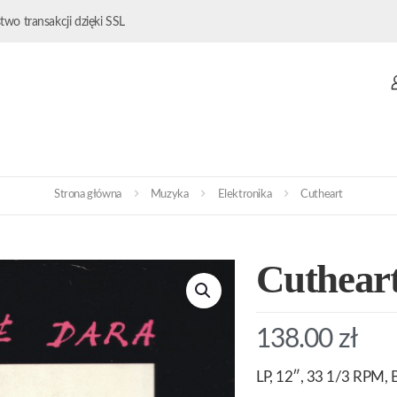
wo transakcji dzięki SSL
Strona główna
Muzyka
Elektronika
Cutheart
Cuthear
138.00
zł
LP, 12″, 33 1/3 RPM, B