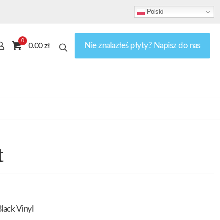
Polski
0
Nie znalazłeś płyty? Napisz do nas
0.00 zł
t
lack Vinyl