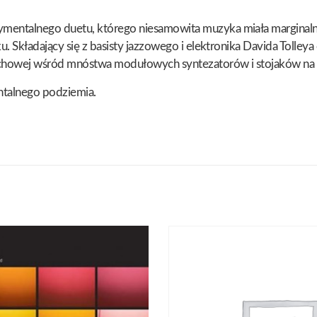
entalnego duetu, którego niesamowita muzyka miała marginalne, 
u. Składający się z basisty jazzowego i elektronika Davida Tolley
duchowej wśród mnóstwa modułowych syntezatorów i stojaków na 
entalnego podziemia.