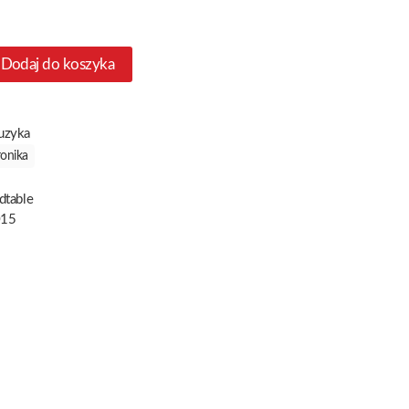
Dodaj do koszyka
uzyka
ronika
dtable
015