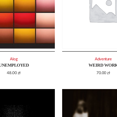
Alog
Adventure
UNEMPLOYED
WEIRD WOR
48.00
zł
70.00
zł