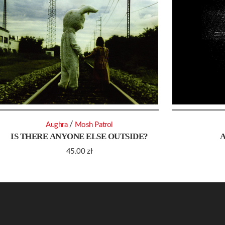
/
Aughra
Mosh Patrol
IS THERE ANYONE ELSE OUTSIDE?
45.00
zł