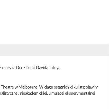
/ muzyka Dure Dara i Davida Tolleya.
heatre w Melbourne. W ciągu ostatnich kilku lat pojawiły
alistycznej, nieakademickiej, ujmującej eksperymentalnej