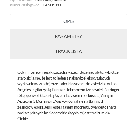
numer katalogowy:
CANDY383
OPIS
PARAMETRY
TRACKLISTA
Gdy miłośnicy muzyki zaczęli słyszeć i doceniać płytę, wkrótce
stało się jasne, że jest to jeden z najbardziej ekscytujących
wydawnictw w całej erze. Jako klasyczne trio z siedzibą w Los
Angeles, z gitarzystą Dannym Johnsonem (wcześniej Derringer
i Steppenwolf), basistą Jayem Davisem i perkusistą Vinnym
Appicem (z Derringer), Axis wyróżniał się na tle innych
zespołów epoki. Jeśli jesteś fanem mocnego, twardego i hard
rocka z późnych lat siedemdziesiątych to jest to album dla
Ciebie.