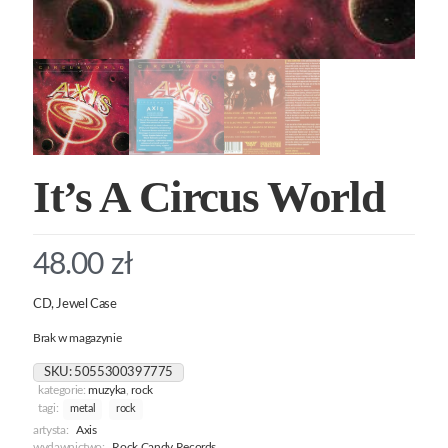
It’s A Circus World
48.00
zł
CD, Jewel Case
Brak w magazynie
SKU:
5055300397775
kategorie:
muzyka
,
rock
tagi:
metal
rock
artysta:
Axis
wydawnictwo:
Rock Candy Records