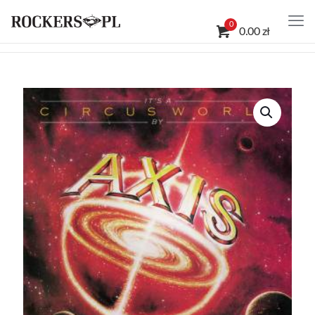
0
0.00 zł