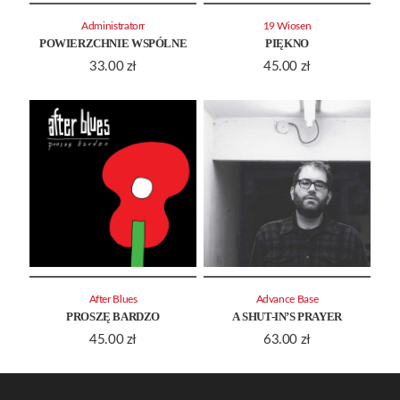
Administratorr
19 Wiosen
POWIERZCHNIE WSPÓLNE
PIĘKNO
33.00
zł
45.00
zł
After Blues
Advance Base
PROSZĘ BARDZO
A SHUT-IN’S PRAYER
45.00
zł
63.00
zł