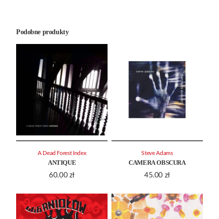
Podobne produkty
A Dead Forest Index
Steve Adams
ANTIQUE
CAMERA OBSCURA
60.00
zł
45.00
zł