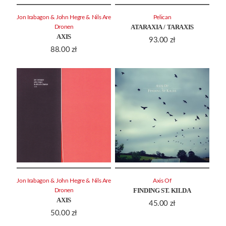
Jon Irabagon & John Hegre & Nils Are
Pelican
ATARAXIA / TARAXIS
Dronen
AXIS
93.00
zł
88.00
zł
Jon Irabagon & John Hegre & Nils Are
Axis Of
FINDING ST. KILDA
Dronen
AXIS
45.00
zł
50.00
zł