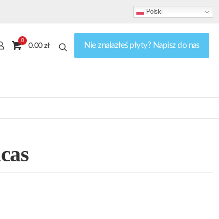
Polski
0
Nie znalazłeś płyty? Napisz do nas
0.00 zł
cas