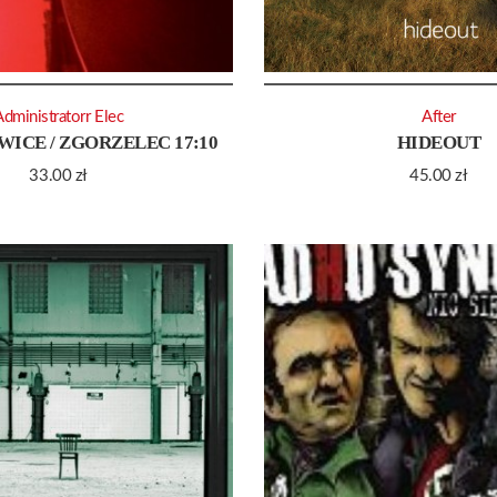
Administratorr Elec
After
ICE / ZGORZELEC 17:10
HIDEOUT
33.00
zł
45.00
zł