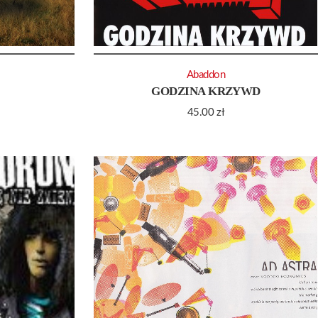
Abaddon
GODZINA KRZYWD
45.00
zł