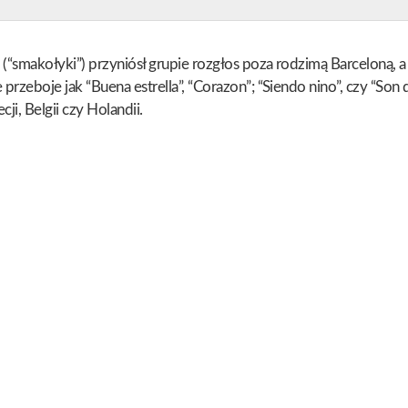
“smakołyki”) przyniósł grupie rozgłos poza rodzimą Barceloną, a 
zeboje jak “Buena estrella”, “Corazon”; “Siendo nino”, czy “Son de 
ji, Belgii czy Holandii.