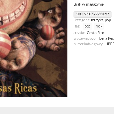
Brak w magazynie
SKU:
5900672922097
kategorie:
muzyka
,
pop
tagi:
pop
rock
artysta:
Costo Rico
wydawnictwo:
Iberia Re
numer katalogowy:
IBE