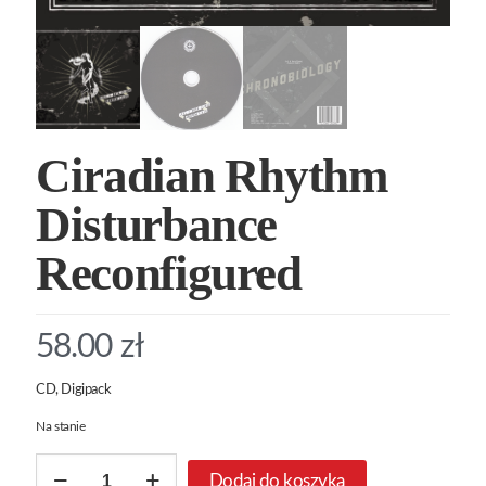
Ciradian Rhythm
Disturbance
Reconfigured
58.00
zł
CD, Digipack
Na stanie
ilość
Dodaj do koszyka
Ciradian