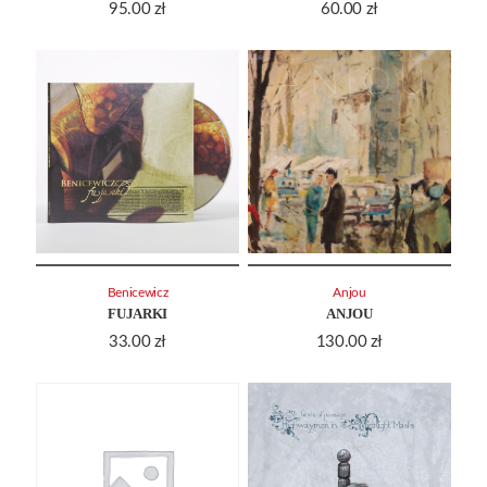
95.00
zł
60.00
zł
Benicewicz
Anjou
FUJARKI
ANJOU
33.00
zł
130.00
zł