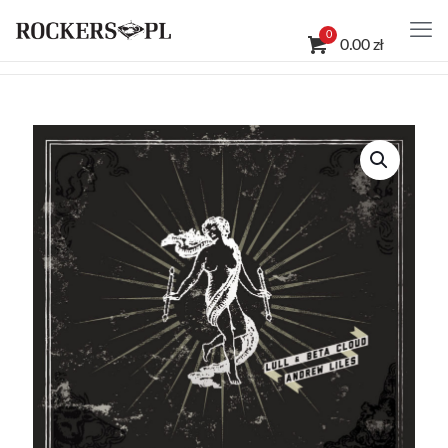
0
0.00 zł