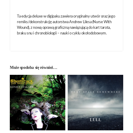
Ta edycja deluxe w digipaku zawiera oryginalny utwór oraz jego
remiks/dekonstrukcję autorstwa Andrew Lilesa (Nurse With
Wound), z nową oprawą graficzną nawiązującą do kart tarota,
braku snu i chronobiologii – nauki o cyklu okołodobowym.
Może spodoba się również…