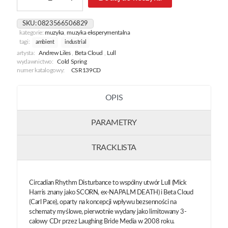
Rhythm
Disturbance
SKU:
0823566506829
Reconfigured
kategorie:
muzyka
,
muzyka eksperymentalna
tagi:
ambient
industrial
artysta:
Andrew Liles
,
Beta Cloud
,
Lull
wydawnictwo:
Cold Spring
numer katalogowy:
CSR139CD
OPIS
PARAMETRY
TRACKLISTA
Circadian Rhythm Disturbance to wspólny utwór Lull (Mick
Harris znany jako SCORN, ex-NAPALM DEATH) i Beta Cloud
(Carl Pace), oparty na koncepcji wpływu bezsenności na
schematy myślowe, pierwotnie wydany jako limitowany 3-
calowy CDr przez Laughing Bride Media w 2008 roku.