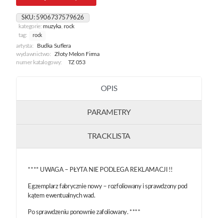
SKU:
5906737579626
kategorie:
muzyka
,
rock
tag:
rock
artysta:
Budka Suflera
wydawnictwo:
Złoty Melon Firma
numer katalogowy:
TZ 053
OPIS
PARAMETRY
TRACKLISTA
**** UWAGA – PŁYTA NIE PODLEGA REKLAMACJI !!
Egzemplarz fabrycznie nowy – rozfoliowany i sprawdzony pod
kątem ewentualnych wad.
Po sprawdzeniu ponownie zafoliowany. ****