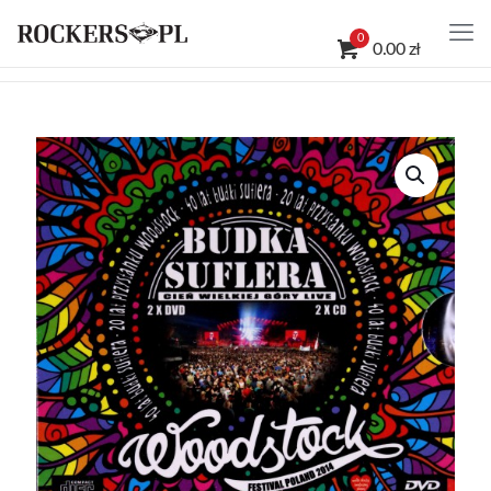
0
0.00 zł