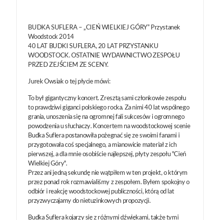
BUDKA SUFLERA – „CIEŃ WIELKIEJ GÓRY” Przystanek
Woodstock 2014
40 LAT BUDKI SUFLERA, 20 LAT PRZYSTANKU
WOODSTOCK. OSTATNIE WYDAWNICTWO ZESPOŁU
PRZED ZEJŚCIEM ZE SCENY.
Jurek Owsiak o tej płycie mówi:
To był gigantyczny koncert. Zresztą sami członkowie zespołu
to prawdziwi giganci polskiego rocka. Za nimi 40 lat wspólnego
grania, unoszenia się na ogromnej fali sukcesów i ogromnego
powodzenia u słuchaczy. Koncertem na woodstockowej scenie
Budka Suflera postanowiła pożegnać się ze swoimi fanami i
przygotowała coś specjalnego, a mianowicie materiał z ich
pierwszej, a dla mnie osobiście najlepszej, płyty zespołu "Cień
Wielkiej Góry".
Przez ani jedną sekundę nie wątpiłem w ten projekt, o którym
przez ponad rok rozmawialiśmy z zespołem. Byłem spokojny o
odbiór i reakcję woodstockowej publiczności, którą od lat
przyzwyczajamy do nietuzinkowych propozycji.
Budka Suflera kojarzy się z różnymi dźwiękami, także tymi