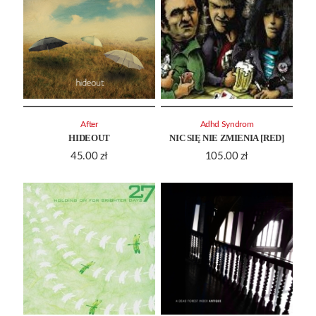
After
Adhd Syndrom
HIDEOUT
NIC SIĘ NIE ZMIENIA [RED]
45.00
zł
105.00
zł