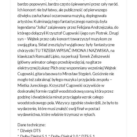
bardzo popowymi, bardzo często śpiewanymi przez cały naród.
Ich koncert nie był łatwy, ale publiczność od pierwszego
dźwięku zasłuchana i oczarowana muzyką, dopingowała
artystów. Kulminacją tego fantastycznego nastroju była
legendarna "Jolka" zaśpiewany przez Felicjana Andrzejczaka, do
którego dołączyli Krzysztof Cugowski i jego syn Piotrek. Drugi
syn – Wojtek przez cały koncert towarzyszył muzykom ze
swoją gitarą. Skład zresztą był wyjątkowy: były fantastyczne
chórzystki TU TRZEBA WPISAĆ IMIONA I NAZWISKA, na
klawiszach Romuald Lipko, na perkusji Tomek Zeliszewski
(główny animator całego przedsięwzięcia), na gitarze
elektrycznej Łukasz Pilch oraz wspomniany wcześniej Wojtek
Cugowski, gitara basowa to Mirosław Stępień. Gościnnie nie
mogło też zabraknąć byłego muzyka i przyjaciela zespołu –
Mietka Jureckiego. Krzysztof Cugowski oczywiście w
doskonałej formie rządził woodstockową sceną, która przez
godzinę i dwadzieścia minut przyciągała wzrok całego
woodstockowego pola. Wszyscy zgodnie stwierdzili, że było to
wydarzenie, które musi znaleźć swój finał w postaci
wydawnictwa, które właśnie trzymasz w rękach.
Dane techniczne:
* Dźwięk DTS
* Dolby Digital 5.1 * Dolby Digital 2.0 * DTS 5.1