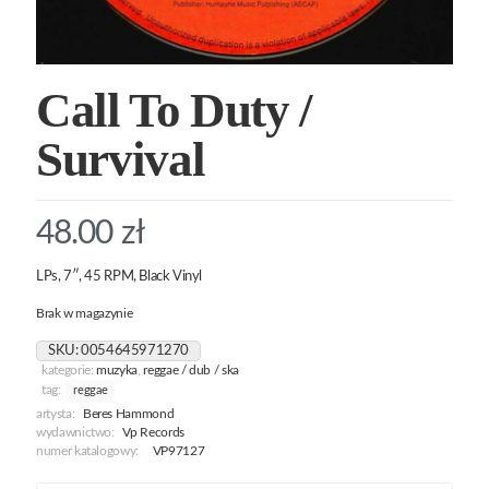
Call To Duty /
Survival
48.00
zł
LPs, 7″, 45 RPM, Black Vinyl
Brak w magazynie
SKU:
0054645971270
kategorie:
muzyka
,
reggae / dub / ska
tag:
reggae
artysta:
Beres Hammond
wydawnictwo:
Vp Records
numer katalogowy:
VP97127