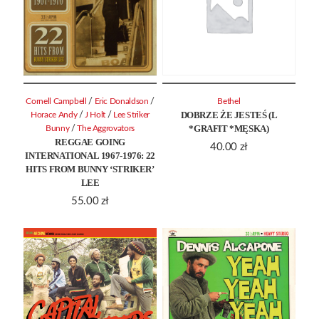
/
/
Cornell Campbell
Eric Donaldson
Bethel
DOBRZE ŻE JESTEŚ (L
/
/
Horace Andy
J Holt
Lee Striker
*GRAFIT *MĘSKA)
/
Bunny
The Aggrovators
REGGAE GOING
40.00
zł
INTERNATIONAL 1967-1976: 22
HITS FROM BUNNY ‘STRIKER’
LEE
55.00
zł