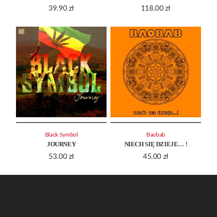
39.90
zł
118.00
zł
Black Symbol
Baobab
JOURNEY
NIECH SIĘ DZIEJE… !
53.00
zł
45.00
zł