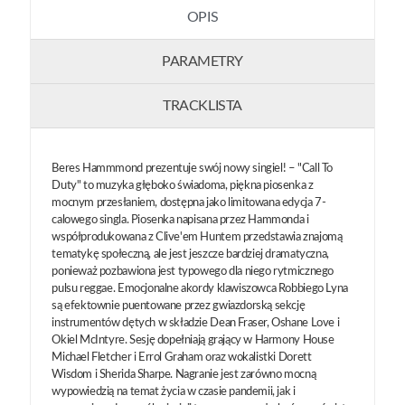
OPIS
PARAMETRY
TRACKLISTA
Beres Hammmond prezentuje swój nowy singiel! – "Call To
Duty" to muzyka głęboko świadoma, piękna piosenka z
mocnym przesłaniem, dostępna jako limitowana edycja 7-
calowego singla. Piosenka napisana przez Hammonda i
współprodukowana z Clive'em Huntem przedstawia znajomą
tematykę społeczną, ale jest jeszcze bardziej dramatyczna,
ponieważ pozbawiona jest typowego dla niego rytmicznego
pulsu reggae. Emocjonalne akordy klawiszowca Robbiego Lyna
są efektownie puentowane przez gwiazdorską sekcję
instrumentów dętych w składzie Dean Fraser, Oshane Love i
Okiel McIntyre. Sesję dopełniają grający w Harmony House
Michael Fletcher i Errol Graham oraz wokalistki Dorett
Wisdom i Sherida Sharpe. Nagranie jest zarówno mocną
wypowiedzią na temat życia w czasie pandemii, jak i