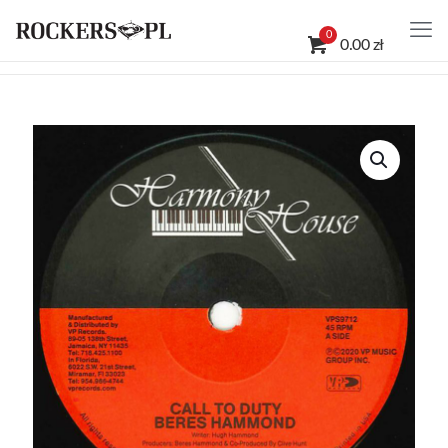
0
0.00 zł