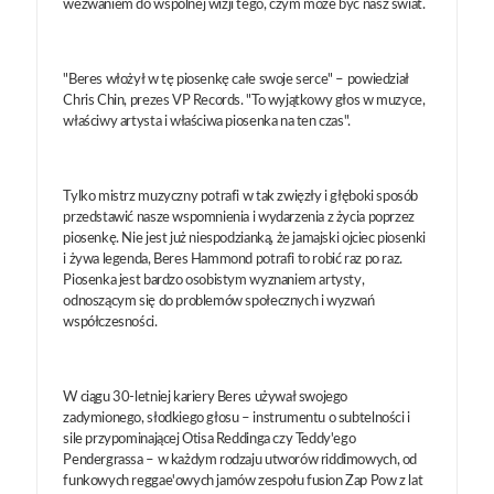
wezwaniem do wspólnej wizji tego, czym może być nasz świat.
"Beres włożył w tę piosenkę całe swoje serce" – powiedział
Chris Chin, prezes VP Records. "To wyjątkowy głos w muzyce,
właściwy artysta i właściwa piosenka na ten czas".
Tylko mistrz muzyczny potrafi w tak zwięzły i głęboki sposób
przedstawić nasze wspomnienia i wydarzenia z życia poprzez
piosenkę. Nie jest już niespodzianką, że jamajski ojciec piosenki
i żywa legenda, Beres Hammond potrafi to robić raz po raz.
Piosenka jest bardzo osobistym wyznaniem artysty,
odnoszącym się do problemów społecznych i wyzwań
współczesności.
W ciągu 30-letniej kariery Beres używał swojego
zadymionego, słodkiego głosu – instrumentu o subtelności i
sile przypominającej Otisa Reddinga czy Teddy'ego
Pendergrassa – w każdym rodzaju utworów riddimowych, od
funkowych reggae'owych jamów zespołu fusion Zap Pow z lat