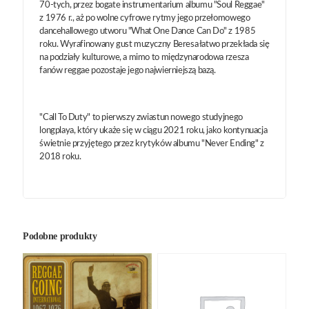
70-tych, przez bogate instrumentarium albumu "Soul Reggae"
z 1976 r., aż po wolne cyfrowe rytmy jego przełomowego
dancehallowego utworu "What One Dance Can Do" z 1985
roku. Wyrafinowany gust muzyczny Beresa łatwo przekłada się
na podziały kulturowe, a mimo to międzynarodowa rzesza
fanów reggae pozostaje jego najwierniejszą bazą.
"Call To Duty" to pierwszy zwiastun nowego studyjnego
longplaya, który ukaże się w ciągu 2021 roku, jako kontynuacja
świetnie przyjętego przez krytyków albumu "Never Ending" z
2018 roku.
Podobne produkty