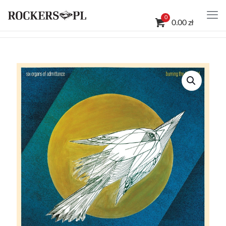
0
0.00 zł