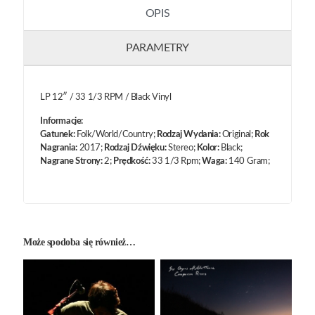
OPIS
PARAMETRY
LP 12″ / 33 1/3 RPM / Black Vinyl
Informacje:
Gatunek:
Folk/World/Country;
Rodzaj Wydania:
Original;
Rok
Nagrania:
2017;
Rodzaj Dźwięku:
Stereo;
Kolor:
Black;
Nagrane Strony:
2;
Prędkość:
33 1/3 Rpm;
Waga:
140 Gram;
Może spodoba się również…