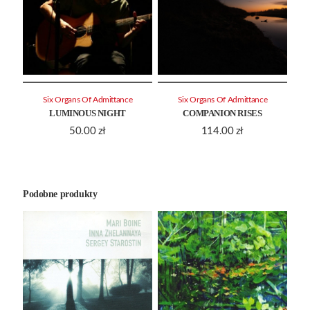
Six Organs Of Admittance
Six Organs Of Admittance
LUMINOUS NIGHT
COMPANION RISES
50.00
zł
114.00
zł
Podobne produkty