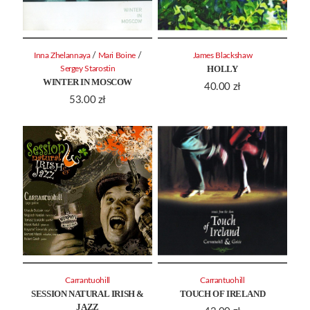
/
/
Inna Zhelannaya
Mari Boine
James Blackshaw
HOLLY
Sergey Starostin
WINTER IN MOSCOW
40.00
zł
53.00
zł
Carrantuohill
Carrantuohill
SESSION NATURAL IRISH &
TOUCH OF IRELAND
JAZZ