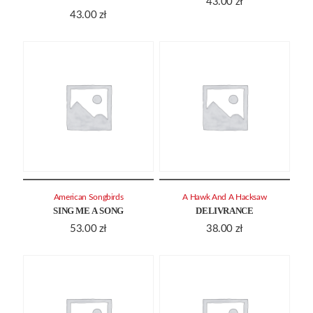
43.00
zł
43.00
zł
American Songbirds
A Hawk And A Hacksaw
SING ME A SONG
DELIVRANCE
53.00
zł
38.00
zł