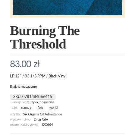
Burning The
Threshold
83.00
zł
LP 12″ / 33 1/3 RPM / Black Vinyl
Brak w magazynie
SKU:
0781484066415
kategorie:
muzyka
,
pozostałe
tagi:
country
folk
world
artysta:
Six Organs Of Admittance
wydawnictwo:
Drag City
numer katalogowy:
DC664