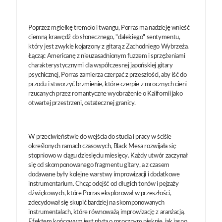
Poprzez mgiełkę tremolo i twangu, Porras ma nadzieję wnieść
ciemną krawędź do słonecznego, "dalekiego" sentymentu,
który jest zwykle kojarzony z gitarą z Zachodniego Wybrzeża.
Łącząc Americanę z nieuzasadnionym fuzzem i sprzężeniami
charakterystycznymi dla współczesnej japońskiej gitary
psychicznej, Porras zamierza czerpać z przeszłości, aby iść do
przodu i stworzyć brzmienie, które czerpie z mrocznych cieni
rzucanych przez romantyczne wyobrażenie o Kalifornii jako
otwartej przestrzeni, ostatecznej granicy.
W przeciwieństwie do wejścia do studia i pracy w ściśle
określonych ramach czasowych, Black Mesa rozwijała się
stopniowo w ciągu dziesięciu miesięcy. Każdy utwór zaczynał
się od skomponowanego fragmentu gitary, a z czasem
dodawane były kolejne warstwy improwizacji i dodatkowe
instrumentarium. Chcąc odejść od długich tonów i pejzaży
dźwiękowych, które Porras eksplorował w przeszłości,
zdecydował się skupić bardziej na skomponowanych
instrumentalach, które równoważą improwizację z aranżacją.
Efektem końcowym jest płyta o mrocznym pięknie, jak jasno