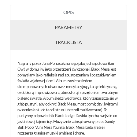
OPIS
PARAMETRY
TRACKLISTA
Nagrany przez Jona Porrasa (znanego jako jedna połowa Barn
Owl) w domu i w jego przestrzeni ćwiczebnej, Black Mesa jest
pomyślany jako refleksja nad spustoszeniem i poszukiwaniem
światła w jałowej ziemi. Album zawiera siedem
skomponowanych utworów z medytacyjną gitarą elektryczną,
ozdobioną improwizowaną atmosferą i sprzężeniem zwrotnym
białego światła. Album śledzi wędrowca, który zapuszcza się w
głąb pustyni, aby odkryć Black Mesa, most pomiędzy światami
(w odniesieniu do teorii strun lub teorii multiwersum). To
pustynny odpowiednik Black Lodge Davida Lyncha, wejście do
jaskiniowej tajemnicy. Muzycznie zainspirowany przez Sandy
Bull, Popol Vuh i Neila Younga, Black Mesa bada głębię i
rozszerza granice muzyki ambient i drone.