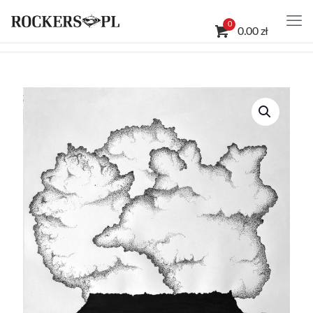
0
0.00 zł