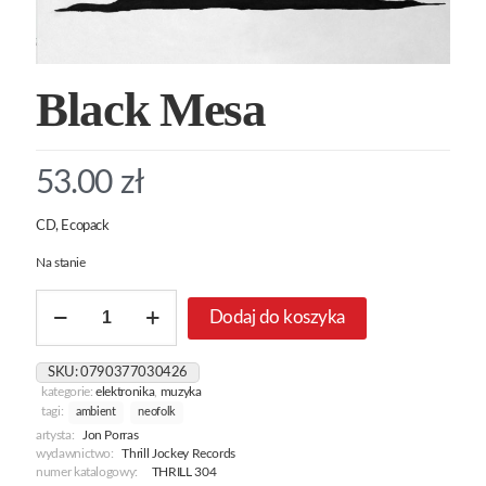
Black Mesa
53.00
zł
CD, Ecopack
Na stanie
ilość
Dodaj do koszyka
Black
Mesa
SKU:
0790377030426
kategorie:
elektronika
,
muzyka
tagi:
ambient
neofolk
artysta:
Jon Porras
wydawnictwo:
Thrill Jockey Records
numer katalogowy:
THRILL 304