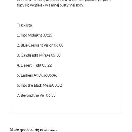
tlący się węgielek w zimnej pustynnej nocy.
Tracklista
1. Into Midnight 09:25
2. Blue Crescent Vision 06:00
3. Candlelight Mirage 05:30
4. Desert Flight 05:22
5. Embers At Dusk 05:46
6. Into the Black Mesa 08:52
7. Beyond the Veil 06:53
Może spodoba się również…