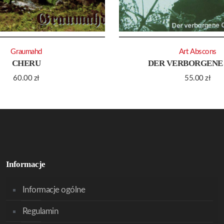
Graumahd
Art Abscons
CHERU
DER VERBORGENE
60.00
zł
55.00
zł
Informacje
Informacje ogólne
Regulamin