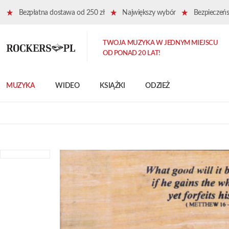
Bezpłatna dostawa od 250 zł
Największy wybór
Bezpieczeńst
TWOJA MUZYKA W JEDNYM MIEJSCU
OD PONAD 20 LAT!
MUZYKA
WIDEO
KSIĄŻKI
ODZIEŻ