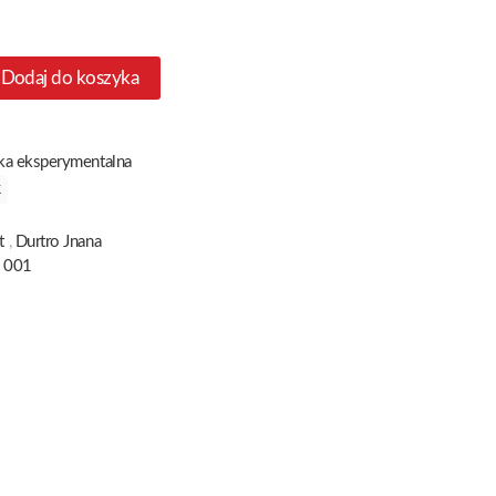
Dodaj do koszyka
a eksperymentalna
k
t
,
Durtro Jnana
 001