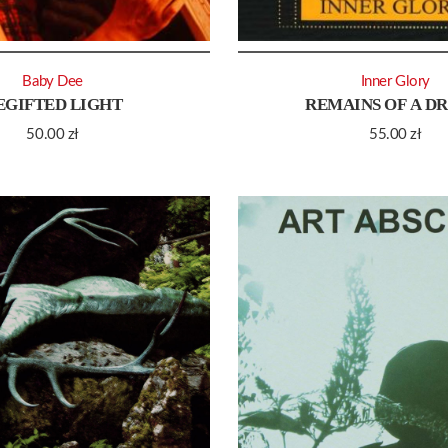
Baby Dee
Inner Glory
EGIFTED LIGHT
REMAINS OF A D
50.00
zł
55.00
zł