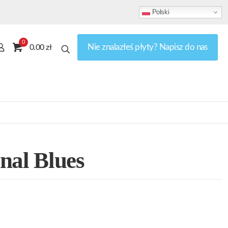
Polski
0
Nie znalazłeś płyty? Napisz do nas
0.00 zł
nal Blues