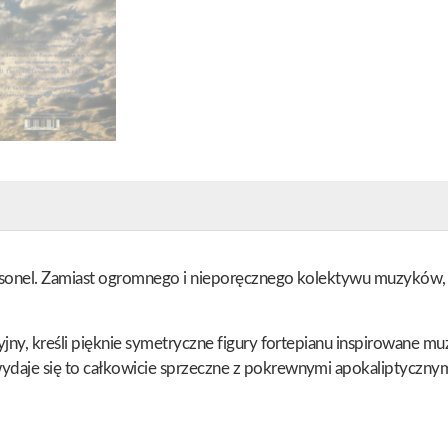
personel. Zamiast ogromnego i nieporęcznego kolektywu muzyków, 
dyjny, kreśli pięknie symetryczne figury fortepianu inspirowane mu
 wydaje się to całkowicie sprzeczne z pokrewnymi apokaliptyczny