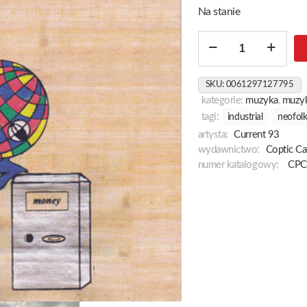
Na stanie
ilość
Birth
Canal
SKU:
0061297127795
Blues
kategorie:
muzyka
,
muzyk
tagi:
industrial
neofol
artysta:
Current 93
wydawnictwo:
Coptic Ca
numer katalogowy:
CPC