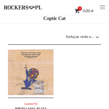
0
0.00 zł
Coptic Cat
Current 93
BIRTH CANAL BLUES