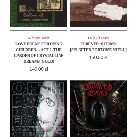
Autumn Tears
Lake Of Tears
LOVE POEMS FOR DYING
FOREVER AUTUMN
CHILDREN… ACT 2: THE
[SPLATTER TORTOISE SHELL]
GARDEN OF CRYSTALLINE
150.00
zł
DREAMS [GOLD]
140.00
zł