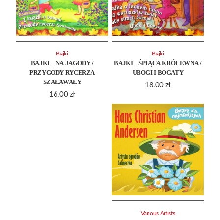
Bajki
Bajki
BAJKI – NA JAGODY /
BAJKI – ŚPIĄCA KRÓLEWNA /
PRZYGODY RYCERZA
UBOGI I BOGATY
SZAŁAWAŁY
18.00
zł
16.00
zł
Various Artists