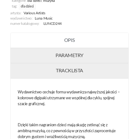
kategorie:
dla dzieci
,
muzyka
[02]
tag:
dla dzieci
-
artysta:
Various Artists
Zwierzęta
wydawnictwo:
Luna Music
Doktora
numer katalogowy:
LUNCD244
Dolittle
OPIS
PARAMETRY
TRACKLISTA
Wydawnictwo cechuje forma wydawnicza najwyższej jakości –
kolorowe digipaki utrzymane we wspólnej dla cyklu, spójnej
szacie graficznej.
Dzięki takim nagraniom dzieci mają okazję zetknąć się z
ambitną muzyką, co z pewnością w przyszłości zaprocentuje
dobrym gustem i wrażliwością muzyczną.