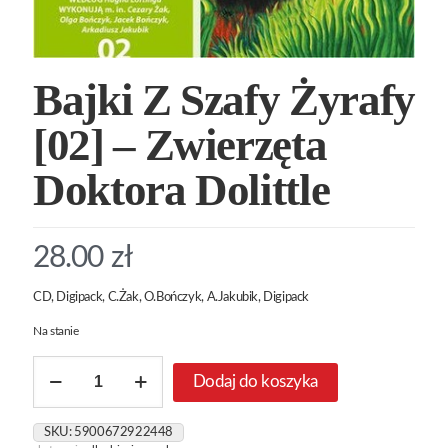
Bajki Z Szafy Żyrafy
[02] – Zwierzęta
Doktora Dolittle
28.00
zł
CD, Digipack, C.Żak, O.Bończyk, A.Jakubik, Digipack
Na stanie
ilość
Dodaj do koszyka
Bajki
Z
Szafy
SKU:
5900672922448
Żyrafy