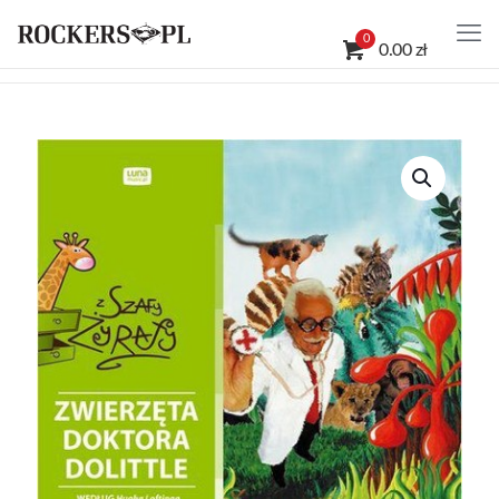
0
0.00 zł