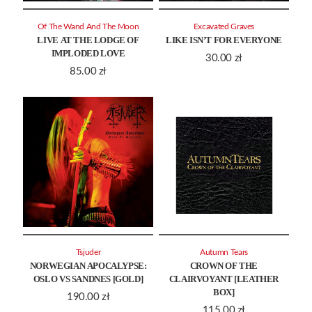
Of The Wand And The Moon
Excavated Graves
LIVE AT THE LODGE OF
LIKE ISN’T FOR EVERYONE
IMPLODED LOVE
30.00
zł
85.00
zł
Tsjuder
Autumn Tears
NORWEGIAN APOCALYPSE:
CROWN OF THE
OSLO VS SANDNES [GOLD]
CLAIRVOYANT [LEATHER
BOX]
190.00
zł
115.00
zł