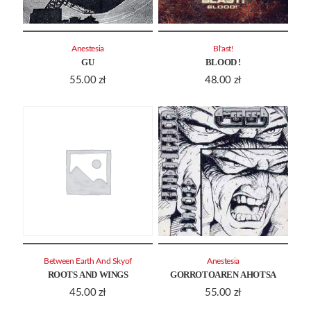
Anestesia
Bl'ast!
GU
BLOOD !
55.00
zł
48.00
zł
Between Earth And Skyof
Anestesia
ROOTS AND WINGS
GORROTOAREN AHOTSA
45.00
zł
55.00
zł