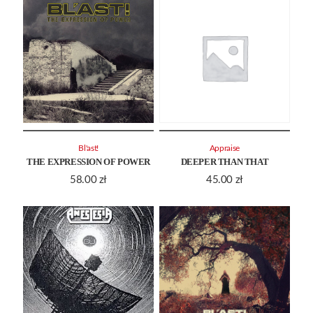
Bl'ast!
Appraise
THE EXPRESSION OF POWER
DEEPER THAN THAT
58.00
zł
45.00
zł