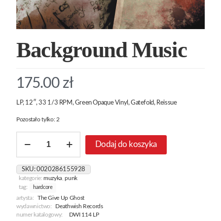
Background Music
175.00
zł
LP, 12″, 33 1/3 RPM, Green Opaque Vinyl, Gatefold, Reissue
Pozostało tylko: 2
ilość
Dodaj do koszyka
Background
Music
SKU:
0020286155928
kategorie:
muzyka
,
punk
tag:
hardcore
artysta:
The Give Up Ghost
wydawnictwo:
Deathwish Records
numer katalogowy:
DWI 114 LP