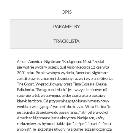
OPIS
PARAMETRY
TRACKLISTA
Album American Nightmare "Background Music" został
pierwotnie wydany przez Equal Vision Records 12 czerwca
2001 roku. Po pierwotnym wydaniu, American Nightmare
zostali prawnie zmuszeni do zmiany nazwy i wybrano Give Up
The Ghost. Wyprodukowany przez Tima Cossara i Deana
Baltulonisa, "Background Music" jest wszystkim innym niż
sugeruje tytuł, wytrzymując próbę czasu jako prawdziwy
klasyk hardcore. Od przypominającego karabin maszynowy
werbla otwierającego "(we are)" do okrzyku Wesa Eisolda "to
jest ścieżka dźwiękowa do pożegnania…" atmosfera wokół
American Nightmare jest elektryczna. Nadaje ton, który
rozbrzmiewa w hymnach takich jak "am/pm", "hearts" i "your
arsonist". Te i pozostałe utwory na albumie łączą młodzieńczą