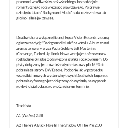
przemoc i wrażliwość w coś wściekłego, beznadziejnie
romantycznego i odświeżająco prawdziwego. Po prawie
dziesięciu latach "Background Music" nadal rozbrzmiewa tak
głośno i silnie jak zawsze.
Deathwish, na wyłącznej licencji Equal Vision Records, z dumą
ogłasza reedycję "Background Music" na winylu. Album został
zremasterowany przez Paula Golda w Salt Mastering
(Converge, Fucked Up i inni). Nowa wersja jest oferowana w
rozkładanej okładce z odświeżoną grafiką i opakowaniem. Do
płyty dołączony jest również natychmiastowy plik MP3 do
pobrania ze strony DW Estore. Podobnie jak w przypadku
wszystkich nowych wydań winylowych Deathwish, kupon do
pobrania cyfrowego jest dołączony do wydania, na wypadek
gdybyś chciał pobrać go w późniejszym terminie.
Tracklista
A1 (We Are) 2:38
A2 There's A Black Hole In The Shadow Of The Pru 2:00