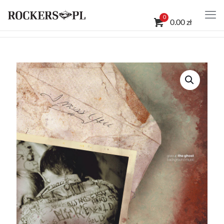
0
0.00 zł