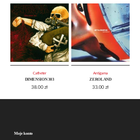
Catheter
Antigama
DIMENSION 303
ZEROLAND
38.00
zł
33.00
zł
Moje konto