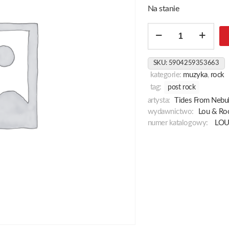
Na stanie
ilość
Aura
SKU:
5904259353663
kategorie:
muzyka
,
rock
tag:
post rock
artysta:
Tides From Nebu
wydawnictwo:
Lou & Ro
numer katalogowy:
LOU