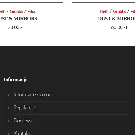
/
/
/
/
elfi
Grubbs
Pilia
Belfi
Grubbs
Pi
UST & MIRRORS
DUST & MIRRO
73.00
zł
65.00
zł
Informacje
Informacje ogólne
Regulamin
Dostawa
Kontakt