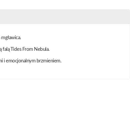
a mgławica.
ą falą Tides From Nebula.
ami i emocjonalnym brzmieniem.