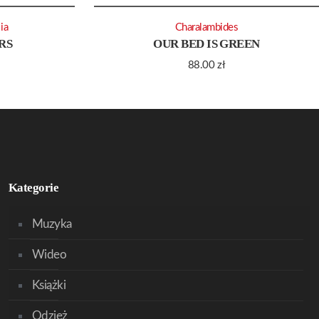
lia
Charalambides
RS
OUR BED IS GREEN
88.00
zł
Kategorie
Muzyka
Wideo
Książki
Odzież