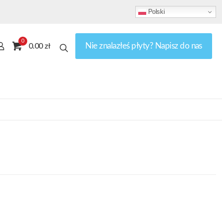
Polski
0
Nie znalazłeś płyty? Napisz do nas
0.00 zł