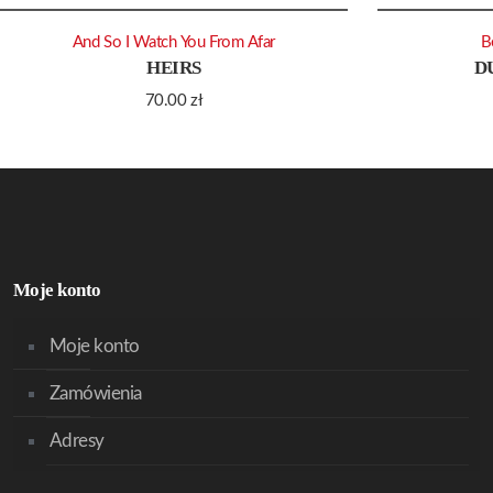
And So I Watch You From Afar
B
HEIRS
D
70.00
zł
Moje konto
Moje konto
Zamówienia
Adresy