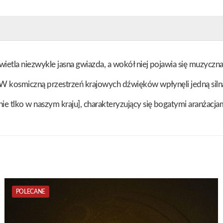
wietla niezwykle jasna gwiazda, a wokół niej pojawia się muzyczn
 W kosmiczną przestrzeń krajowych dźwięków wpłynęli jedną siln
ie tlko w naszym kraju], charakteryzujący się bogatymi aranżacj
POLECANE