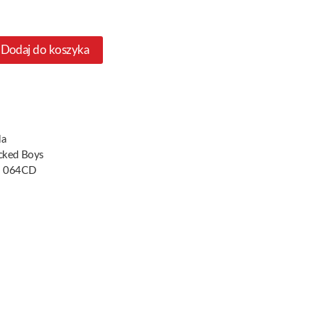
Dodaj do koszyka
la
cked Boys
 064CD