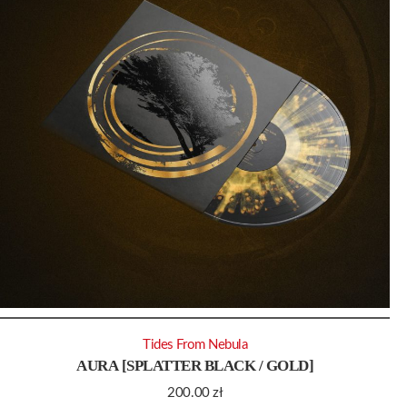
Tides From Nebula
AURA [SPLATTER BLACK / GOLD]
200.00
zł