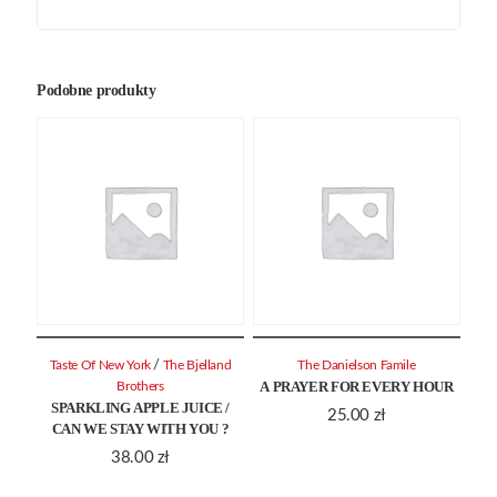
Podobne produkty
/
Taste Of New York
The Bjelland
The Danielson Famile
A PRAYER FOR EVERY HOUR
Brothers
SPARKLING APPLE JUICE /
25.00
zł
CAN WE STAY WITH YOU ?
38.00
zł