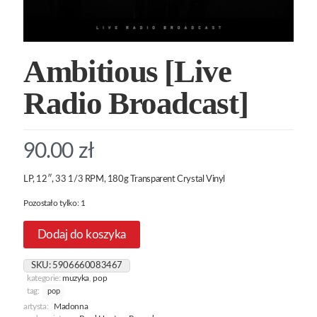
Ambitious [Live
Radio Broadcast]
90.00
zł
LP, 12″, 33 1/3 RPM, 180g Transparent Crystal Vinyl
Pozostało tylko: 1
Dodaj do koszyka
SKU:
5906660083467
kategorie:
muzyka
,
pop
tag:
pop
artysta:
Madonna