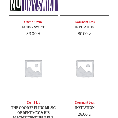
Czarno-Czarni
Dominant Legs
NUDNY ŚWIAT
INVITATION
33.00
zł
80.00
zł
Dent May
Dominant Legs
THE GOOD FEELING MUSIC
INVITATION
OF DENT MAY & HIS
28.00
zł
MAGNIFICENT UKULELE