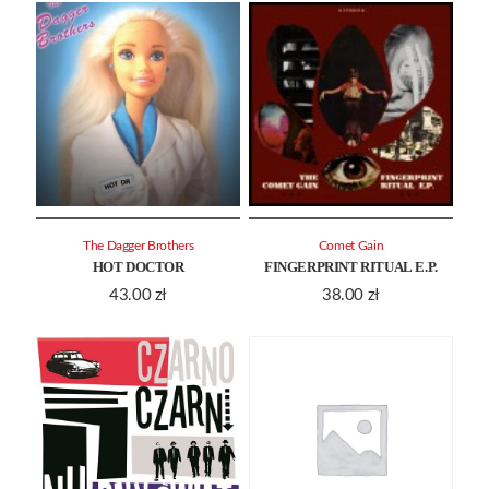
The Dagger Brothers
Comet Gain
HOT DOCTOR
FINGERPRINT RITUAL E.P.
43.00
zł
38.00
zł