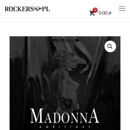
0
0.00 zł