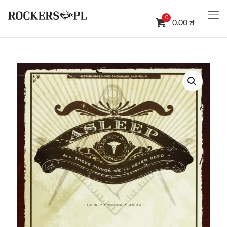
0
0.00 zł