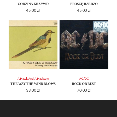
GODZINA KRZYWD
PROSZĘ BARDZO
45.00
zł
45.00
zł
A Hawk And A Hacksaw
AC/DC
THE WAY THE WIND BLOWS
ROCK OR BUST
33.00
zł
70.00
zł