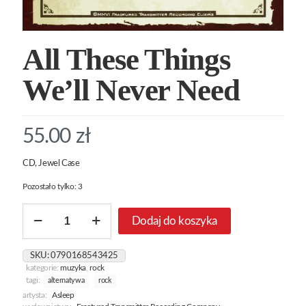
All These Things
We’ll Never Need
55.00
zł
CD, Jewel Case
Pozostało tylko: 3
ilość
Dodaj do koszyka
All
These
Things
SKU:
0790168543425
We'll
kategorie:
muzyka
,
rock
Never
tagi:
alternatywa
rock
Need
artysta:
Asleep