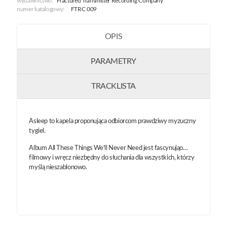
wydawnictwo:
Fractured Transmitter Recording Company
numer katalogowy:
FTRC 009
OPIS
PARAMETRY
TRACKLISTA
Asleep to kapela proponująca odbiorcom prawdziwy myzuczny
tygiel.
Album All These Things We'll Never Need jest fascynująo…
filmowy i wręcz niezbędny do słuchania dla wszystkich, którzy
myślą nieszablonowo.