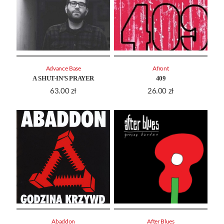
Advance Base
Afront
A SHUT-IN’S PRAYER
409
63.00
zł
26.00
zł
Abaddon
After Blues