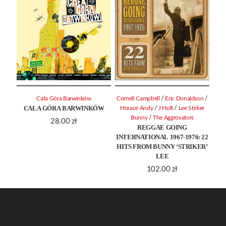
/
/
Cała Góra Barwinków
Cornell Campbell
Eric Donaldson
CAŁA GÓRA BARWINKÓW
/
/
Horace Andy
J Holt
Lee Striker
/
Bunny
The Aggrovators
28.00
zł
REGGAE GOING
INTERNATIONAL 1967-1976: 22
HITS FROM BUNNY ‘STRIKER’
LEE
102.00
zł