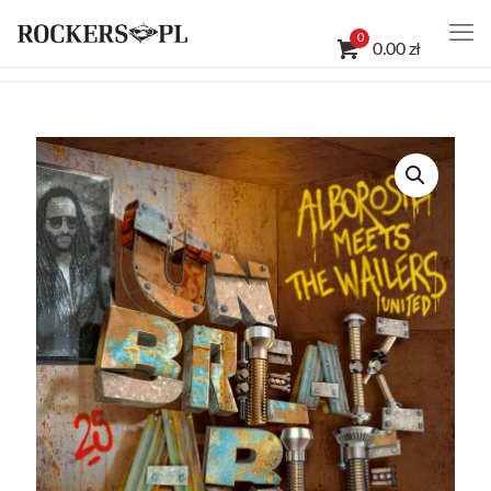
0
0.00 zł