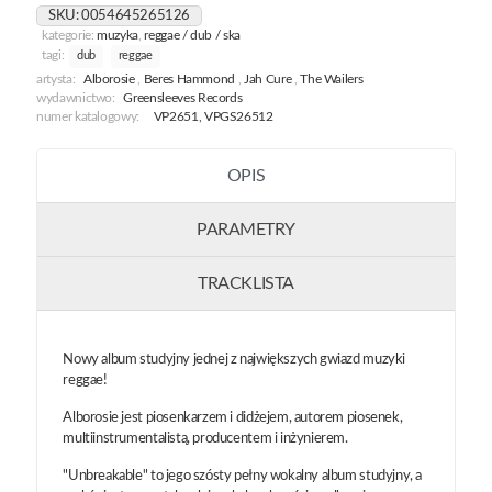
SKU:
0054645265126
kategorie:
muzyka
,
reggae / dub / ska
tagi:
dub
reggae
artysta:
Alborosie
,
Beres Hammond
,
Jah Cure
,
The Wailers
wydawnictwo:
Greensleeves Records
numer katalogowy:
VP2651, VPGS26512
OPIS
PARAMETRY
TRACKLISTA
Nowy album studyjny jednej z największych gwiazd muzyki
reggae!
Alborosie jest piosenkarzem i didżejem, autorem piosenek,
multiinstrumentalistą, producentem i inżynierem.
"Unbreakable" to jego szósty pełny wokalny album studyjny, a