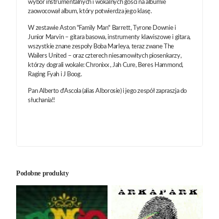
wybór instrumentalnych i wokalnych gości na albumie
zaowocował album, który potwierdza jego klasę.
W zestawie Aston "Family Man" Barrett, Tyrone Downie i
Junior Marvin – gitara basowa, instrumenty klawiszowe i gitara,
wszystkie znane zespoły Boba Marleya, teraz zwane The
Wailers United – oraz czterech niesamowitych piosenkarzy,
którzy dograli wokale: Chronixx , Jah Cure, Beres Hammond,
Raging Fyah i J Boog.
Pan Alberto d'Ascola (alias Alborosie) i jego zespół zapraszja do
słuchania!!
Podobne produkty