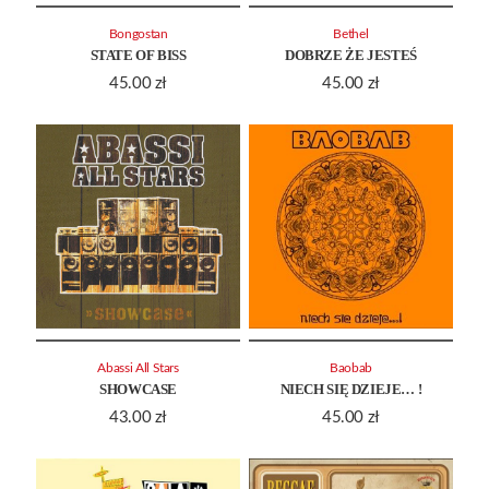
Bongostan
Bethel
STATE OF BISS
DOBRZE ŻE JESTEŚ
45.00
zł
45.00
zł
Abassi All Stars
Baobab
SHOWCASE
NIECH SIĘ DZIEJE… !
43.00
zł
45.00
zł